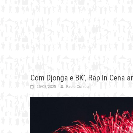
Com Djonga e BK’, Rap In Cena a
26/09/2025
Paulo Corrêa