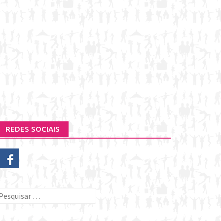
REDES SOCIAIS
esquisar
or: