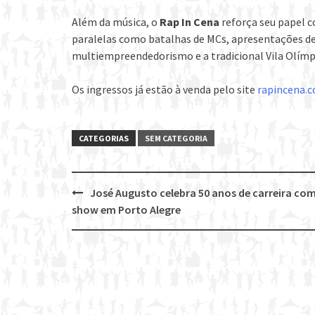
Além da música, o
Rap In Cena
reforça seu papel c
paralelas como batalhas de MCs, apresentações de b
multiempreendedorismo e a tradicional Vila Olímp
Os ingressos já estão à venda pelo site
rapincena.c
CATEGORIAS
SEM CATEGORIA
José Augusto celebra 50 anos de carreira co
Post
show em Porto Alegre
navigation