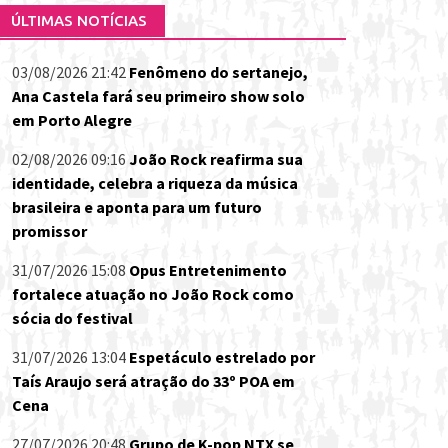
ÚLTIMAS NOTÍCIAS
03/08/2026 21:42
Fenômeno do sertanejo,
Ana Castela fará seu primeiro show solo
em Porto Alegre
02/08/2026 09:16
João Rock reafirma sua
identidade, celebra a riqueza da música
brasileira e aponta para um futuro
promissor
31/07/2026 15:08
Opus Entretenimento
fortalece atuação no João Rock como
sócia do festival
31/07/2026 13:04
Espetáculo estrelado por
Taís Araujo será atração do 33º POA em
Cena
27/07/2026 20:48
Grupo de K-pop NTX se