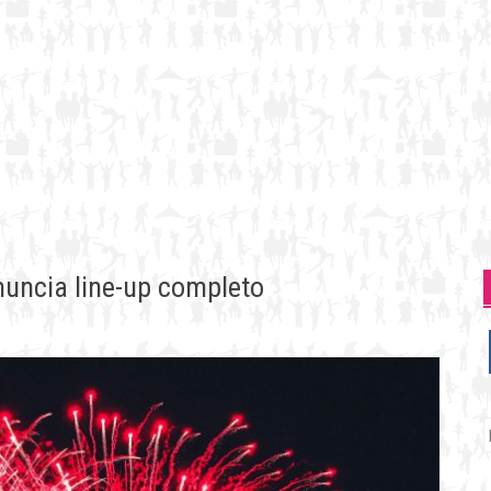
nuncia line-up completo
P
p