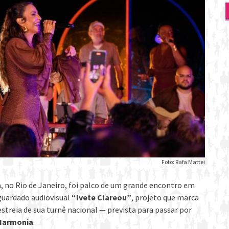
Foto: Rafa Mattei
sa, no Rio de Janeiro, foi palco de um grande encontro em
guardado audiovisual
“Ivete Clareou”
, projeto que marca
estreia de sua turnê nacional — prevista para passar por
Harmonia
.