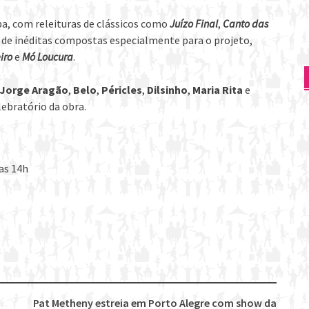
, com releituras de clássicos como
Juízo Final
,
Canto das
 de inéditas compostas especialmente para o projeto,
iro
e
Mó Loucura
.
Jorge Aragão
,
Belo
,
Péricles
,
Dilsinho
,
Maria Rita
e
lebratório da obra.
das 14h
Pat Metheny estreia em Porto Alegre com show da