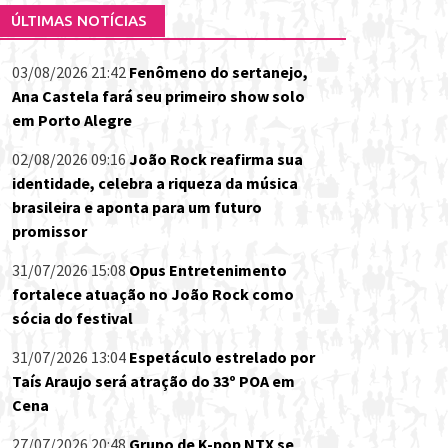
ÚLTIMAS NOTÍCIAS
03/08/2026 21:42
Fenômeno do sertanejo,
Ana Castela fará seu primeiro show solo
em Porto Alegre
02/08/2026 09:16
João Rock reafirma sua
identidade, celebra a riqueza da música
brasileira e aponta para um futuro
promissor
31/07/2026 15:08
Opus Entretenimento
fortalece atuação no João Rock como
sócia do festival
31/07/2026 13:04
Espetáculo estrelado por
Taís Araujo será atração do 33º POA em
Cena
27/07/2026 20:48
Grupo de K-pop NTX se