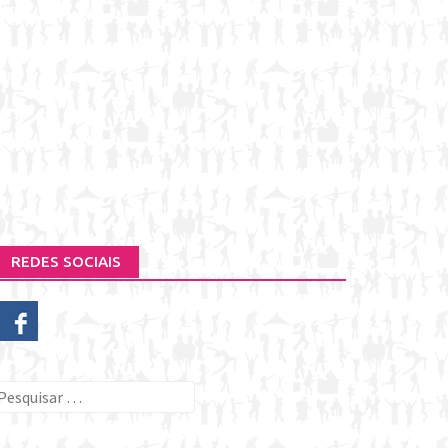
REDES SOCIAIS
esquisar
or: