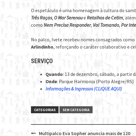
O espetáculo é uma homenagem à cultura do samba
Três Raças
,
O Mar Serenou
e
Retalhos de Cetim
, além
como
Nem Precisa Responder
,
Vai Tomando
,
Por Inte
No palco, Ivete recebeu nomes consagrados como
Arlindinho
, reforçando o caráter colaborativo e ce
SERVIÇO
Quando
: 13 de dezembro, sábado, a partir 
Onde
: Parque Harmonia (Porto Alegre/RS)
Informações & Ingressos (CLIQUE AQUI)
CATEGORIAS
SEM CATEGORIA
Multipalco Eva Sopher anuncia mais de 120