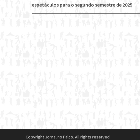
Post
espetáculos para o segundo semestre de 2025
navigation
Copyright Jornal no Palco. All rights reserved