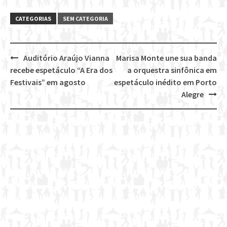
CATEGORIAS
SEM CATEGORIA
Auditório Araújo Vianna
Marisa Monte une sua banda
Post
recebe espetáculo “A Era dos
a orquestra sinfônica em
navigation
Festivais” em agosto
espetáculo inédito em Porto
Alegre