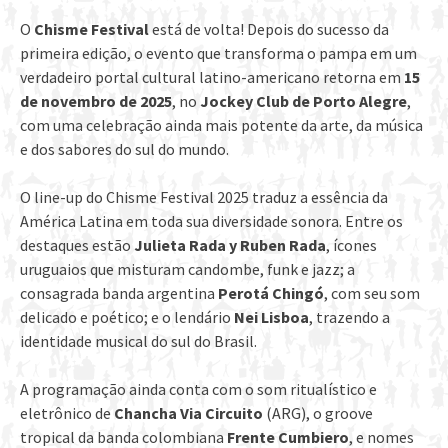
O
Chisme Festival
está de volta! Depois do sucesso da
primeira edição, o evento que transforma o pampa em um
verdadeiro portal cultural latino-americano retorna em
15
de novembro
de 2025
, no
Jockey Club de Porto Alegre
,
com uma celebração ainda mais potente da arte, da música
e dos sabores do sul do mundo.
O line-up do Chisme Festival 2025 traduz a essência da
América Latina em toda sua diversidade sonora. Entre os
destaques estão
Julieta Rada y Ruben Rada
, ícones
uruguaios que misturam candombe, funk e jazz; a
consagrada banda argentina
Perotá Chingó
, com seu som
delicado e poético; e o lendário
Nei Lisboa
, trazendo a
identidade musical do sul do Brasil.
A programação ainda conta com o som ritualístico e
eletrônico de
Chancha Via Circuito
(ARG), o groove
tropical da banda colombiana
Frente Cumbiero
, e nomes