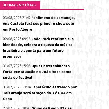
ÚLTIMAS NOTÍCIAS
03/08/2026 21:42
Fenômeno do sertanejo,
Ana Castela fará seu primeiro show solo
em Porto Alegre
02/08/2026 09:16
João Rock reafirma sua
identidade, celebra a riqueza da música
brasileira e aponta para um futuro
promissor
31/07/2026 15:08
Opus Entretenimento
fortalece atuação no João Rock como
sócia do festival
31/07/2026 13:04
Espetáculo estrelado por
Taís Araujo será atração do 33º POA em
Cena
27/07/2026 20:48
Grupo de K-pop NTX se