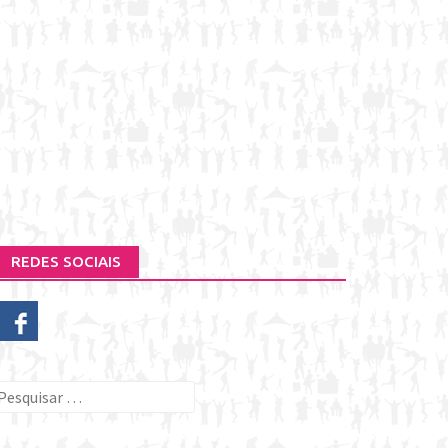
REDES SOCIAIS
esquisar
or: