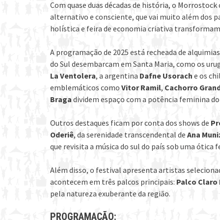
Com quase duas décadas de história, o Morrostock
alternativo e consciente, que vai muito além dos pal
holística e feira de economia criativa transforma
A programação de 2025 está recheada de alquimias 
do Sul desembarcam em Santa Maria, como os uru
La Ventolera
, a argentina
Dafne Usorach
e os ch
emblemáticos como
Vitor Ramil
,
Cachorro Gran
Braga
dividem espaço com a potência feminina do
Outros destaques ficam por conta dos shows de
Pr
Oderiê
, da serenidade transcendental de
Ana Muni
que revisita a música do sul do país sob uma ótica
Além disso, o festival apresenta artistas seleciona
acontecem em três palcos principais:
Palco Clar
pela natureza exuberante da região.
PROGRAMAÇÃO: