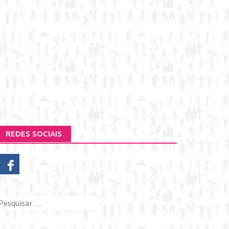
REDES SOCIAIS
esquisar
or: