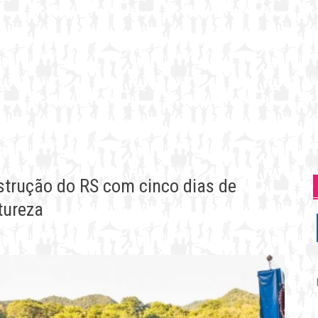
strução do RS com cinco dias de
tureza
P
p