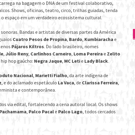
 carrega na bagagem o DNA de um festival colaborativo,
cos. Shows, oficinas, teatro, circo, trilhas guiadas, tenda
m o espaço em um verdadeiro ecossistema cultural.
sonoras. Bandas e artistas de diversas partes da América
guaios
Cuatro Pesos de Propina
,
Bardo
,
Kumbiaracha
e
ilenos
Pájaros Kiltros
. Do lado brasileiro, nomes
de
,
Júlio Reny
,
Carlinhos Carneiro
,
Loma Pereira
e
Zelito
 hip hop gaúcho:
Negra Jaque
,
MC Leti
e
Lady Black
.
oduto Nacional
,
Marietti Fialho
, da arte indígena de
z
, e do aclamado espetáculo
La Vaca
, de
Clarissa Ferreira
,
 feminista e contemporânea.
dos via edital, fortalecendo a cena autoral local. Os shows
o Pachamama
,
Palco Pacal
e
Palco Lago
, todos cercados