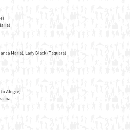
re)
aria)
Santa Maria), Lady Black (Taquara)
rto Alegre)
estina