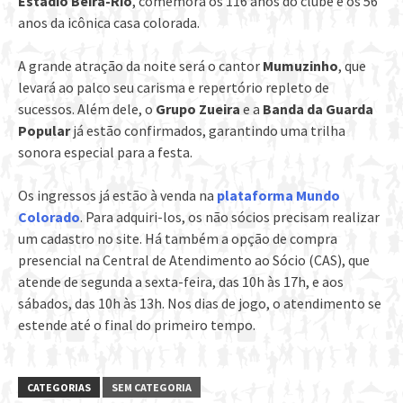
Estádio Beira-Rio
, comemora os 116 anos do clube e os 56
anos da icônica casa colorada.
A grande atração da noite será o cantor
Mumuzinho
, que
levará ao palco seu carisma e repertório repleto de
sucessos. Além dele, o
Grupo Zueira
e a
Banda da Guarda
Popular
já estão confirmados, garantindo uma trilha
sonora especial para a festa.
Os ingressos já estão à venda na
plataforma Mundo
Colorado
. Para adquiri-los, os não sócios precisam realizar
um cadastro no site. Há também a opção de compra
presencial na Central de Atendimento ao Sócio (CAS), que
atende de segunda a sexta-feira, das 10h às 17h, e aos
sábados, das 10h às 13h. Nos dias de jogo, o atendimento se
estende até o final do primeiro tempo.
CATEGORIAS
SEM CATEGORIA