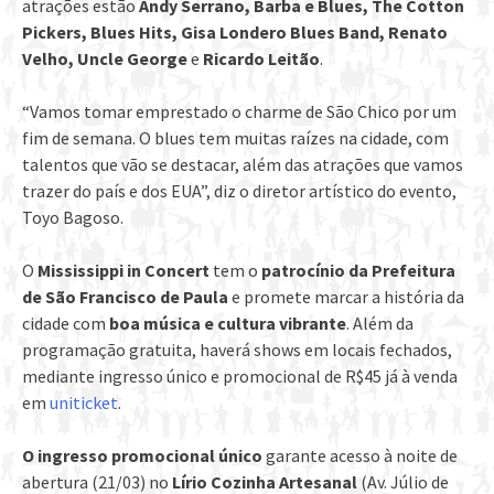
atrações estão
Andy Serrano, Barba e Blues, The Cotton
Pickers, Blues Hits, Gisa Londero Blues Band, Renato
Velho, Uncle George
e
Ricardo Leitão
.
“Vamos tomar emprestado o charme de São Chico por um
fim de semana. O blues tem muitas raízes na cidade, com
talentos que vão se destacar, além das atrações que vamos
trazer do país e dos EUA”, diz o diretor artístico do evento,
Toyo Bagoso.
O
Mississippi in Concert
tem o
patrocínio da Prefeitura
de São Francisco de Paula
e promete marcar a história da
cidade com
boa música e cultura vibrante
. Além da
programação gratuita, haverá shows em locais fechados,
mediante ingresso único e promocional de R$45 já à venda
em
uniticket
.
O ingresso promocional único
garante acesso à noite de
abertura (21/03) no
Lírio Cozinha Artesanal
(Av. Júlio de