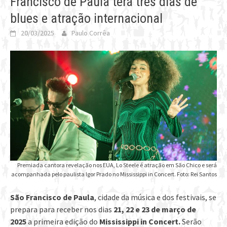
Francisco de Paula terá três dias de
blues e atração internacional
20/03/2025
Paulo Corrêa
Premiada cantora revelação nos EUA, Lo Steele é atração em São Chico e será
acompanhada pelo paulista Igor Prado no Mississippi in Concert. Foto: Rei Santos
São Francisco de Paula
, cidade da música e dos festivais, se
prepara para receber nos dias
21, 22 e 23 de março de
2025
a primeira edição do
Mississippi in Concert.
Serão