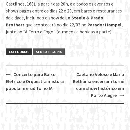
Castilhos, 168)
,
a partir das 20h, e a todos os eventos e
shows pagos entre os dias 22 e 23, em bares e restaurantes
da cidade, incluindo o show de
Lo Steele & Prado
Brothers
que acontecerá no dia 22/03 no
Parador Hampel
,
junto ao “A Ferro e Fogo” (almoços e bebidas à parte).
CATEGORIAS
SEM CATEGORIA
Concerto para Baixo
Caetano Veloso e Maria
Post
Elétrico e Orquestra mistura
Bethânia encerram turnê
navigation
popular e erudito no IA
com show histórico em
Porto Alegre