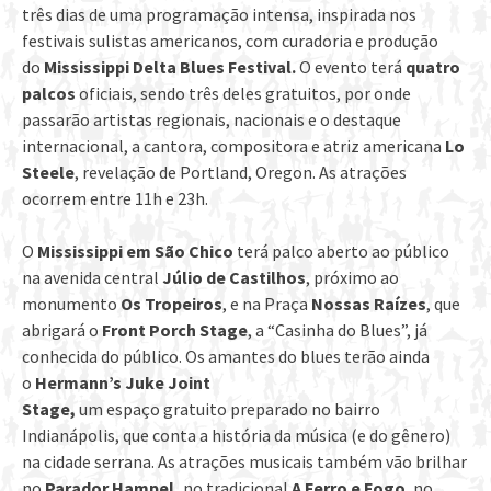
três dias de uma programação intensa, inspirada nos
festivais sulistas americanos, com curadoria e produção
do
Mississippi Delta Blues Festival.
O evento terá
quatro
palcos
oficiais, sendo três deles gratuitos, por onde
passarão artistas regionais, nacionais e o destaque
internacional, a cantora, compositora e atriz americana
Lo
Steele
, revelação de Portland, Oregon. As atrações
ocorrem entre 11h e 23h.
O
Mississippi em São Chico
terá palco aberto ao público
na avenida central
Júlio de Castilhos
, próximo ao
monumento
Os Tropeiros
, e na Praça
Nossas Raízes
, que
abrigará o
Front Porch Stage
, a “Casinha do Blues”, já
conhecida do público. Os amantes do blues terão ainda
o
Hermann’s Juke Joint
Stage,
um
espaço
gratuito
preparado no bairro
Indianápolis, que conta a história da música (e do gênero)
na cidade serrana. As atrações musicais também vão brilhar
no
Parador Hampel,
no tradicional
A Ferro e Fogo
, no