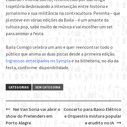
trajetória desbravando a intersecção entre história e
jornalismo e sua militância na contracultura. Peninha – que
já esteve em várias edições da Baila – é um amante da
cultura pop, sabe muito de música e vai escolher um set
para animar a festa.
Baila Comigo celebra um ano e quer reencontrar todo o
público que anima as duas pistas desde a primeira edição.
Ingressos antecipados no Sympla
e na bilheteria, no dia da
festa, conforme disponibilidade.
CATEGORIAS
SEM CATEGORIA
Nei Van Soria vai abrir o
Concerto para Baixo Elétrico
Post
show do Pretenders em
e Orquestra mistura popular
navigation
Porto Alegre
e erudito no IA