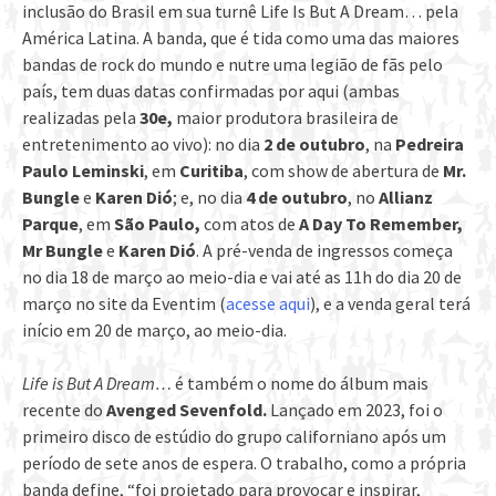
inclusão do Brasil em sua turnê Life Is But A Dream… pela
América Latina. A banda, que é tida como uma das maiores
bandas de rock do mundo e nutre uma legião de fãs pelo
país, tem duas datas confirmadas por aqui (ambas
realizadas pela
30e,
maior produtora brasileira de
entretenimento ao vivo): no dia
2 de outubro
, na
Pedreira
Paulo Leminski
, em
Curitiba
, com show de abertura de
Mr.
Bungle
e
Karen Dió
; e, no dia
4 de outubro
, no
Allianz
Parque
, em
São Paulo,
com atos de
A Day To Remember,
Mr Bungle
e
Karen Dió
. A pré-venda de ingressos começa
no dia 18 de março ao meio-dia e vai até as 11h do dia 20 de
março no site da Eventim (
acesse aqui
), e a venda geral terá
início em 20 de março, ao meio-dia.
Life is But A Dream…
é também o nome do álbum mais
recente do
Avenged Sevenfold.
Lançado em 2023, foi o
primeiro disco de estúdio do grupo californiano após um
período de sete anos de espera. O trabalho, como a própria
banda define, “foi projetado para provocar e inspirar,