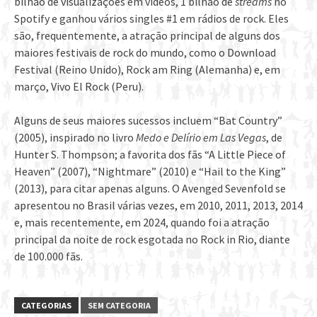
bilhão de visualizações em vídeos, 1 bilhão de
streams
no
Spotify e ganhou vários singles #1 em rádios de rock. Eles
são, frequentemente, a atração principal de alguns dos
maiores festivais de rock do mundo, como o Download
Festival (Reino Unido), Rock am Ring (Alemanha) e, em
março, Vivo El Rock (Peru).
Alguns de seus maiores sucessos incluem “Bat Country”
(2005), inspirado no livro
Medo e Delírio em Las Vegas
, de
Hunter S. Thompson; a favorita dos fãs “A Little Piece of
Heaven” (2007), “Nightmare” (2010) e “Hail to the King”
(2013), para citar apenas alguns. O Avenged Sevenfold se
apresentou no Brasil várias vezes, em 2010, 2011, 2013, 2014
e, mais recentemente, em 2024, quando foi a atração
principal da noite de rock esgotada no Rock in Rio, diante
de 100.000 fãs.
CATEGORIAS
SEM CATEGORIA