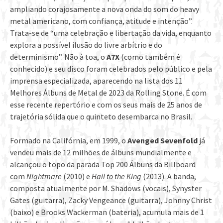
ampliando corajosamente a nova onda do som do heavy
metal americano, com confiança, atitude e intenção”.
Trata-se de “uma celebração e libertação da vida, enquanto
explora a possível ilusão do livre arbítrio e do
determinismo”. Não à toa, o
A7X
(como também é
conhecido) e seu disco foram celebrados pelo público e pela
imprensa especializada, aparecendo na lista dos 11
Melhores Álbuns de Metal de 2023 da Rolling Stone. É com
esse recente repertório e com os seus mais de 25 anos de
trajetória sólida que o quinteto desembarca no Brasil.
Formado na Califórnia, em 1999, o
Avenged Sevenfold
já
vendeu mais de 12 milhões de álbuns mundialmente e
alcançou o topo da parada Top 200 Álbuns da Billboard
com
Nightmare
(2010) e
Hail to the King
(2013). A banda,
composta atualmente por M. Shadows (vocais), Synyster
Gates (guitarra), Zacky Vengeance (guitarra), Johnny Christ
(baixo) e Brooks Wackerman (bateria), acumula mais de 1