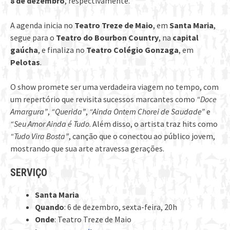
8 de dezembro
, respectivamente.
A agenda inicia no
Teatro Treze de Maio
, em
Santa Maria
,
segue para o
Teatro do Bourbon Country
, na
capital
gaúcha
, e finaliza no
Teatro Colégio Gonzaga
, em
Pelotas
.
O show promete ser uma verdadeira viagem no tempo, com
um repertório que revisita sucessos marcantes como
“Doce
Amargura”
,
“Querida”
,
“Ainda Ontem Chorei de Saudade”
e
“Seu Amor Ainda é Tudo
. Além disso, o artista traz hits como
“Tudo Vira Bosta”
, canção que o conectou ao público jovem,
mostrando que sua arte atravessa gerações.
SERVIÇO
Santa Maria
Quando
: 6 de dezembro, sexta-feira, 20h
Onde
: Teatro Treze de Maio