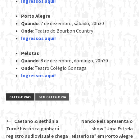
Ingressos aqui!
Porto Alegre
Quando
: 7 de dezembro, sábado, 20h30
Onde
: Teatro do Bourbon Country
Ingressos aqui!
Pelotas
Quando
: 8 de dezembro, domingo, 20h30
Onde
: Teatro Colégio Gonzaga
Ingressos aqui!
CATEGORIAS
SEM CATEGORIA
Caetano & Bethânia:
Nando Reis apresenta o
Post
Turnê histórica ganhará
show “Uma Estrela
navigation
registro audiovisual e chega
Misteriosa” em Porto Alegre