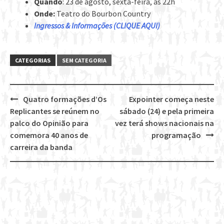
Quando
: 23 de agosto, sexta-feira, às 22h
Onde:
Teatro do Bourbon Country
Ingressos & Informações (CLIQUE AQUI)
CATEGORIAS
SEM CATEGORIA
Quatro formações d’Os
Expointer começa neste
Post
Replicantes se reúnem no
sábado (24) e pela primeira
navigation
palco do Opinião para
vez terá shows nacionais na
comemora 40 anos de
programação
carreira da banda