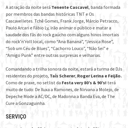
A atração da noite será
Tenente Cascavel
, banda formada
por membros das bandas históricas TNT e Os
Cascavelletes. Tchê Gomes, Frank Jorge, Márcio Petracco,
Paulo Arcari e Fábio Ly, irão animar o público e matar a
saudade dos fãs do rock gaúcho com alguns hinos imortais
do rock’n’roll local, como “Ana Banana”, “Jessica Rose”,
“Sob um Céu de Blues”, “Cachorro Louco”, “Não Sei” e
“Amigo Punk” entre outras surpresas e velharias.
Comandando a trilha sonora da noite, estará a turma de DJs
residentes do projeto,
Taís Scherer
,
Roger Lerina e Feijão.
Como de praxe, no setlist da
Festa very 80’s & 90’s!
terá
muito de tudo: De Xuxa a Ramones, de Nirvana a Molejo, de
Depeche Mode a AC/DC, de Madonna a Banda Eva, de The
Cure a Gonzaguinha.
SERVIÇO