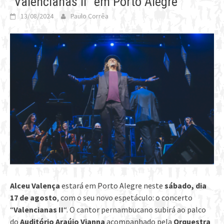
“Valencianas II” em Porto Alegre
13/08/2024
Paulo Corrêa
Alceu Valença
estará em Porto Alegre neste
sábado, dia
17 de agosto
, com o seu novo espetáculo: o concerto
“
Valencianas II
“. O cantor pernambucano subirá ao palco
do
Auditório Araújo Vianna
acompanhado pela
Orquestra