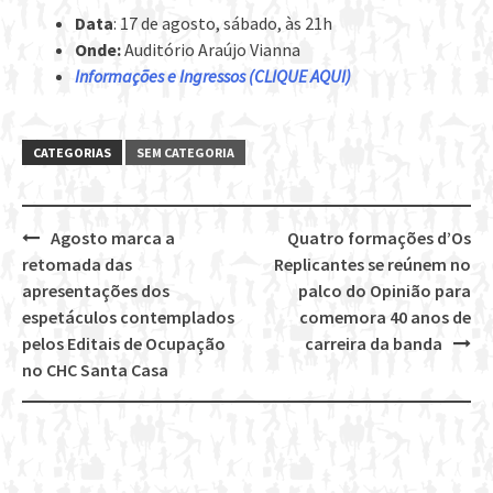
Data
: 17 de agosto, sábado, às 21h
Onde:
Auditório Araújo Vianna
Informações e Ingressos (CLIQUE AQUI)
CATEGORIAS
SEM CATEGORIA
Agosto marca a
Quatro formações d’Os
Post
retomada das
Replicantes se reúnem no
navigation
apresentações dos
palco do Opinião para
espetáculos contemplados
comemora 40 anos de
pelos Editais de Ocupação
carreira da banda
no CHC Santa Casa