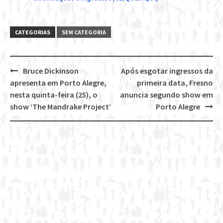
CATEGORIAS
SEM CATEGORIA
Bruce Dickinson
Após esgotar ingressos da
Post
apresenta em Porto Alegre,
primeira data, Fresno
navigation
nesta quinta-feira (25), o
anuncia segundo show em
show ‘The Mandrake Project’
Porto Alegre