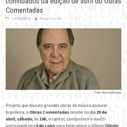
convidados da edição de abril do Obras
Comentadas
13/04/2024
Paulo Corrêa
Foto: Nana Moraes
Projeto que discute grandes obras da música popular
brasileira, o
Obras Comentadas
recebe no dia
20 de
abril
,
sábado
, às
16h
, o cantor, compositor e multi-
instrumentista
Edu Lobo
para falar sobre o álbum
Oitenta
,