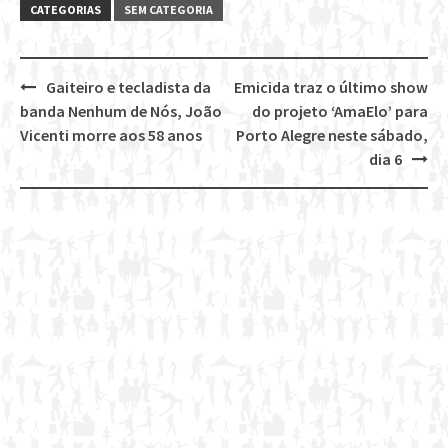
CATEGORIAS
SEM CATEGORIA
Gaiteiro e tecladista da
Emicida traz o último show
Post
banda Nenhum de Nós, João
do projeto ‘AmaElo’ para
navigation
Vicenti morre aos 58 anos
Porto Alegre neste sábado,
dia 6