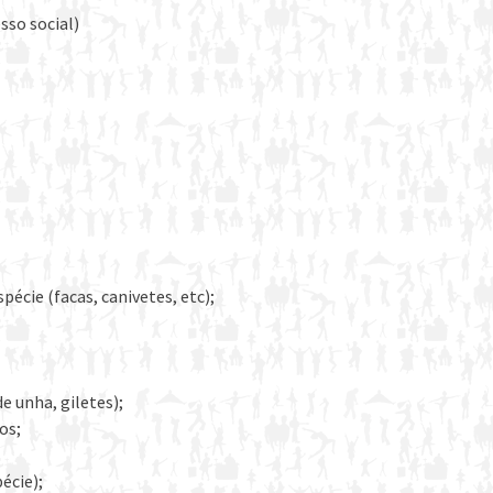
esso social)
pécie (facas, canivetes, etc);
e unha, giletes);
os;
écie);