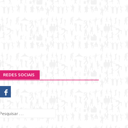
REDES SOCIAIS
esquisar
or: