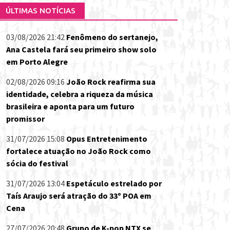
ÚLTIMAS NOTÍCIAS
03/08/2026 21:42
Fenômeno do sertanejo,
Ana Castela fará seu primeiro show solo
em Porto Alegre
02/08/2026 09:16
João Rock reafirma sua
identidade, celebra a riqueza da música
brasileira e aponta para um futuro
promissor
31/07/2026 15:08
Opus Entretenimento
fortalece atuação no João Rock como
sócia do festival
31/07/2026 13:04
Espetáculo estrelado por
Taís Araujo será atração do 33º POA em
Cena
27/07/2026 20:48
Grupo de K-pop NTX se