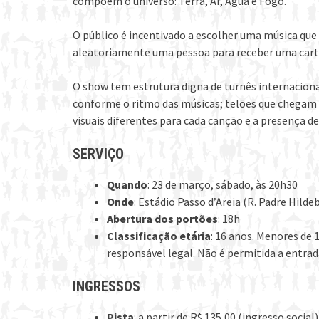
compõem o universo: Terra, Ar, Água e Fogo.
O público é incentivado a escolher uma música que 
aleatoriamente uma pessoa para receber uma carta
O show tem estrutura digna de turnês internaciona
conforme o ritmo das músicas; telões que chegam 
visuais diferentes para cada canção e a presença d
SERVIÇO
Quando
: 23 de março, sábado, às 20h30
Onde
: Estádio Passo d’Areia (R. Padre Hilde
Abertura dos portões
: 18h
Classificação etária
: 16 anos. Menores de
responsável legal. Não é permitida a entrad
INGRESSOS
Pista
: a partir de R$ 135,00 (ingresso social)