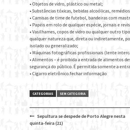
• Objetos de vidro, plástico ou metal;
• Substâncias tóxicas, bebidas alcoólicas, remédios
• Camisas de time de futebol, bandeiras com mastr
• Papéis em rolo de qualquer espécie, jornais e revis
• Vasilhames, copos de vidro ou qualquer outro ti
qualquer natureza que, direta ou indiretamente, p
isolado ou generalizado;
• Máquinas fotográficas profissionais (lente inter
• Alimentos – é proibida a entrada de alimentos d
segurança do público. É permitida somente a entra
• Cigarro eletrônico.fechar informação
CATEGORIAS
SEM CATEGORIA
Sepultura se despede de Porto Alegre nesta
Post
quinta-feira (21)