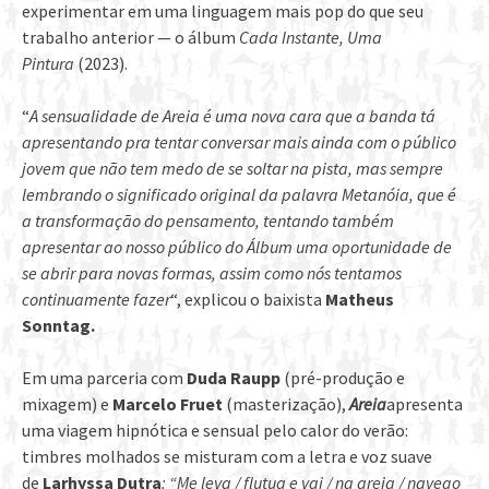
experimentar em uma linguagem mais pop do que seu
trabalho anterior — o álbum
Cada Instante, Uma
Pintura
(2023).
“
A sensualidade de Areia é uma nova cara que a banda tá
apresentando pra tentar conversar mais ainda com o público
jovem que não tem medo de se soltar na pista, mas sempre
lembrando o significado original da palavra Metanóia, que é
a transformação do pensamento, tentando também
apresentar ao nosso público do Álbum uma oportunidade de
se abrir para novas formas, assim como nós tentamos
continuamente fazer
“, explicou o baixista
Matheus
Sonntag
.
Em uma parceria com
Duda Raupp
(pré-produção e
mixagem) e
Marcelo Fruet
(masterização),
Areia
apresenta
uma viagem hipnótica e sensual pelo calor do verão:
timbres molhados se misturam com a letra e voz suave
de
Larhyssa Dutra
: “Me leva / flutua e vai / na areia / navego