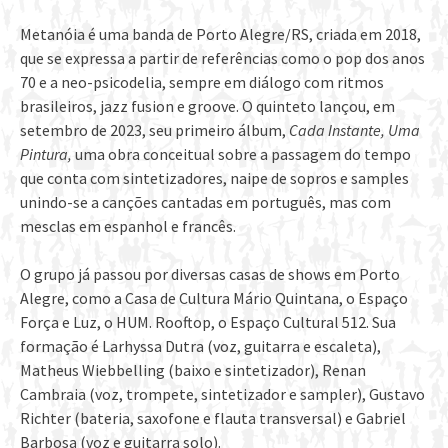
Metanóia é uma banda de Porto Alegre/RS, criada em 2018,
que se expressa a partir de referências como o pop dos anos
70 e a neo-psicodelia, sempre em diálogo com ritmos
brasileiros, jazz fusion e groove. O quinteto lançou, em
setembro de 2023, seu primeiro álbum,
Cada Instante, Uma
Pintura,
uma obra conceitual sobre a passagem do tempo
que conta com sintetizadores, naipe de sopros e samples
unindo-se a canções cantadas em português, mas com
mesclas em espanhol e francês.
O grupo já passou por diversas casas de shows em Porto
Alegre, como a Casa de Cultura Mário Quintana, o Espaço
Força e Luz, o HUM. Rooftop, o Espaço Cultural 512. Sua
formação é Larhyssa Dutra (voz, guitarra e escaleta),
Matheus Wiebbelling (baixo e sintetizador), Renan
Cambraia (voz, trompete, sintetizador e sampler), Gustavo
Richter (bateria, saxofone e flauta transversal) e Gabriel
Barbosa (voz e guitarra solo).