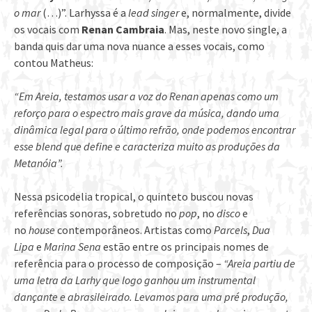
o mar
(…)”. Larhyssa é a
lead singer
e, normalmente, divide
os vocais com
Renan Cambraia
. Mas, neste novo single, a
banda quis dar uma nova nuance a esses vocais, como
contou Matheus:
“Em Areia, testamos usar a voz do Renan apenas como um
reforço para o espectro mais grave da música, dando uma
dinâmica legal para o último refrão, onde podemos encontrar
esse blend que define e caracteriza muito as produções da
Metanóia”.
Nessa psicodelia tropical, o quinteto buscou novas
referências sonoras, sobretudo no
pop
, no
disco
e
no
house
contemporâneos. Artistas como
Parcels
,
Dua
Lipa
e
Marina Sena
estão entre os principais nomes de
referência para o processo de composição –
“Areia partiu de
uma letra
da Larhy que logo ganhou um instrumental
dançante e abrasileirado.
Levamos para uma pré produção,