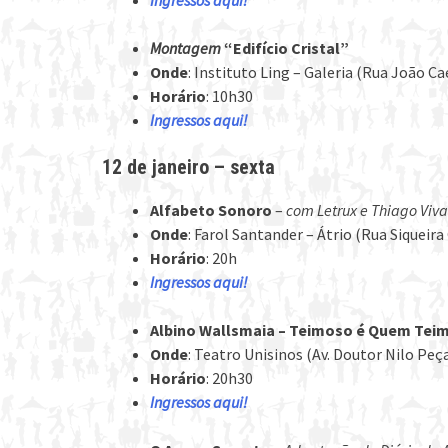
Ingressos aqui!
Montagem
“Edifício Cristal”
Onde
: Instituto Ling – Galeria (Rua João C
Horário
: 10h30
Ingressos aqui!
12 de janeiro – sexta
Alfabeto Sonoro
–
com Letrux e Thiago Viva
Onde
: Farol Santander – Átrio (Rua Siqueir
Horário
: 20h
Ingressos aqui!
Albino Wallsmaia – Teimoso é Quem Te
Onde
: Teatro Unisinos (Av. Doutor Nilo Peç
Horário
: 20h30
Ingressos aqui!