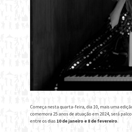
Começa nesta quarta-feira, dia 10, mais uma ediçã
comemora 25 anos de atuação em 2024, será palco d
entre os dias
10 de janeiro e 8 de fevereiro
.