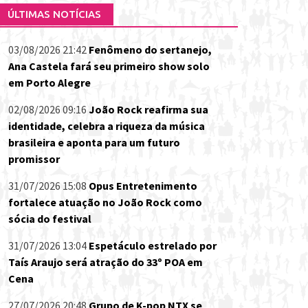
ÚLTIMAS NOTÍCIAS
03/08/2026 21:42
Fenômeno do sertanejo,
Ana Castela fará seu primeiro show solo
em Porto Alegre
02/08/2026 09:16
João Rock reafirma sua
identidade, celebra a riqueza da música
brasileira e aponta para um futuro
promissor
31/07/2026 15:08
Opus Entretenimento
fortalece atuação no João Rock como
sócia do festival
31/07/2026 13:04
Espetáculo estrelado por
Taís Araujo será atração do 33º POA em
Cena
27/07/2026 20:48
Grupo de K-pop NTX se