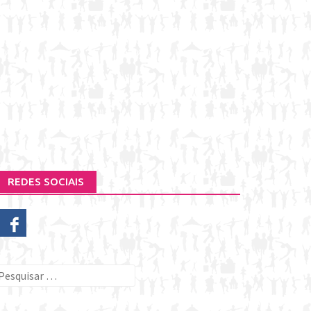
REDES SOCIAIS
esquisar
or: