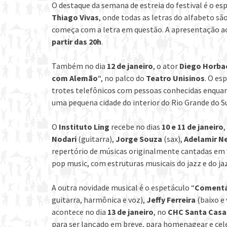
O destaque da semana de estreia do festival é o es
Thiago Vivas
, onde todas as letras do alfabeto 
começa com a letra em questão. A apresentação 
partir das 20h
.
Também no dia
12 de janeiro
, o ator
Diego Horba
com Alemão
“, no palco do
Teatro Unisinos
. O es
trotes telefônicos com pessoas conhecidas enqua
uma pequena cidade do interior do Rio Grande do Su
O
Instituto Ling
recebe no dias
10 e 11 de janeiro
,
Nodari
(guitarra),
Jorge Souza
(sax),
Adelamir N
repertório de músicas originalmente cantadas em 
pop music, com estruturas musicais do jazz e do ja
A outra novidade musical é o espetáculo “
Comentár
guitarra, harmônica e voz),
Jeffy Ferreira
(baixo e 
acontece no dia
13 de janeiro
, no
CHC Santa Casa
para ser lançado em breve, para homenagear e celeb