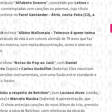
petáculo “
Alfabeto Sonoro
“, concebido por
Letrux
e
são contempladas com canções ou poemas, cujo título
acontece no
Farol Santander – Átrio
,
sexta-feira (12), a
ch
estreia “
Albino Wallsmaia – Teimoso é quem teima
petáculo dá vida à um colono alemão de 79 anos que faz
nto mostra, com muita descontração, como é viver em
l.
 o show “
Notas do Pop ao Jazz
“, com
Daniel
eto
(baixo) e
Carlos Godolfim
(bateria). Eles mostram
versões instrumentais, com uma fusão entre standards e
zz fusion.
ios a respeito de Belchior
“, com
Luciano Alves
(violão,
voz) e
Marcelo Masina
(bateria). A apresentação, que
. O show antecipa canções do novo álbum do trio, previsto
rar a obra de Belchior, com releituras da obra do