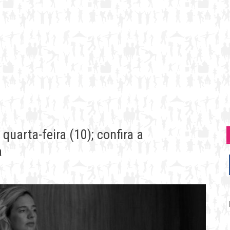
uarta-feira (10); confira a
a
P
p