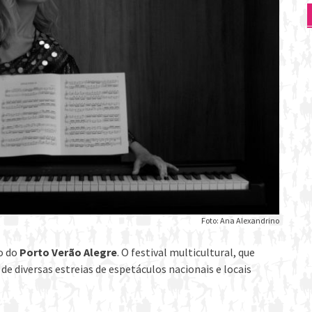
Foto: Ana Alexandrino
o do
Porto Verão Alegre
. O festival multicultural, que
e diversas estreias de espetáculos nacionais e locais