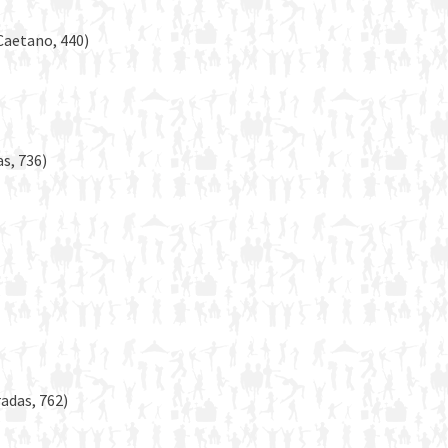
 Caetano, 440)
s, 736)
adas, 762)