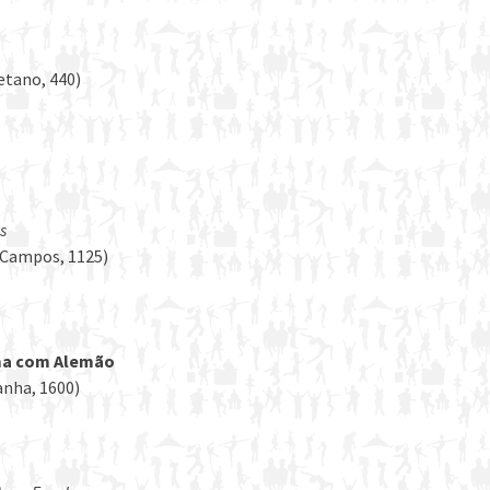
aetano, 440)
s
a Campos, 1125)
ima com Alemão
anha, 1600)