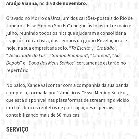
Araújo Vianna
, no dia
3 de novembro
.
Gravado no Morro da Urca, um dos cartões-postais do Rio de
Janeiro, “Esse Menino Sou Eu” chegou às lojas entre maio e
julho, reunindo todos os hits que ajudaram a consolidar a
trajetória do artista, dos tempos do grupo Revelação até
hoje, na sua empreitada solo. “
Tá Escrito
“, “
Gratidão
“,
“
Velocidade da Luz
“, “
Samba Bombom
“, “
Clareou
“, “
Só
Depois
” e “
Dona dos Meus Sonhos
” certamente estarão no
repertório.
No palco, Xande vai contar com a companhia da sua banda
completa, formada por 12 músicos. “Esse Menino Sou Eu”,
que está disponível nas plataformas de streaming dividido
em três blocos repletos de participações especiais,
contabilizando mais de 50 músicas.
SERVIÇO