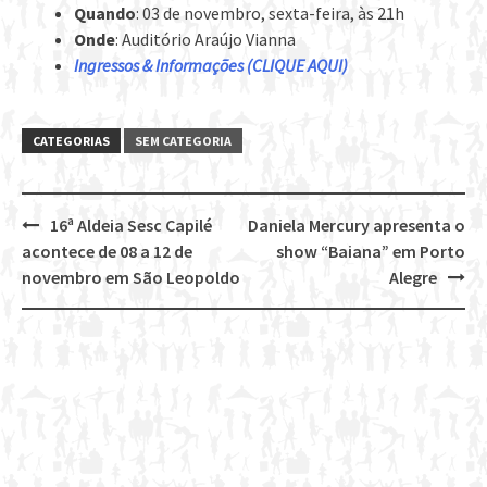
Quando
: 03 de novembro, sexta-feira, às 21h
Onde
: Auditório Araújo Vianna
Ingressos & Informações (CLIQUE AQUI)
CATEGORIAS
SEM CATEGORIA
16ª Aldeia Sesc Capilé
Daniela Mercury apresenta o
Post
acontece de 08 a 12 de
show “Baiana” em Porto
navigation
novembro em São Leopoldo
Alegre