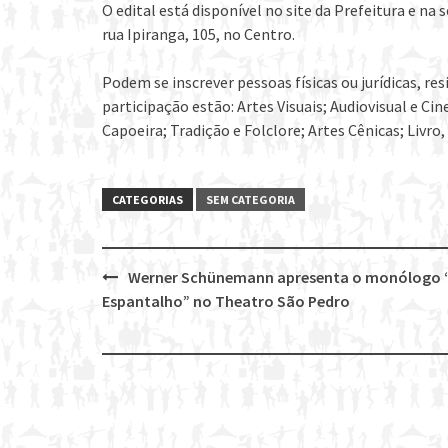
O edital está disponível no site da Prefeitura e na 
rua Ipiranga, 105, no Centro.
Podem se inscrever pessoas físicas ou jurídicas, r
participação estão: Artes Visuais; Audiovisual e Ci
Capoeira; Tradição e Folclore; Artes Cênicas; Livro, 
CATEGORIAS
SEM CATEGORIA
Werner Schünemann apresenta o monólogo 
Post
Espantalho” no Theatro São Pedro
navigation