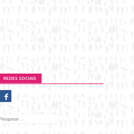
REDES SOCIAIS
esquisar
or: