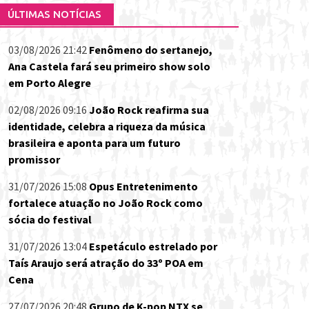
ÚLTIMAS NOTÍCIAS
03/08/2026 21:42
Fenômeno do sertanejo,
Ana Castela fará seu primeiro show solo
em Porto Alegre
02/08/2026 09:16
João Rock reafirma sua
identidade, celebra a riqueza da música
brasileira e aponta para um futuro
promissor
31/07/2026 15:08
Opus Entretenimento
fortalece atuação no João Rock como
sócia do festival
31/07/2026 13:04
Espetáculo estrelado por
Taís Araujo será atração do 33º POA em
Cena
27/07/2026 20:48
Grupo de K-pop NTX se