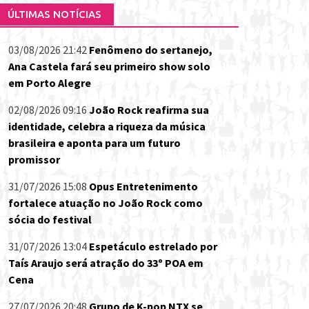
ÚLTIMAS NOTÍCIAS
03/08/2026 21:42
Fenômeno do sertanejo,
Ana Castela fará seu primeiro show solo
em Porto Alegre
02/08/2026 09:16
João Rock reafirma sua
identidade, celebra a riqueza da música
brasileira e aponta para um futuro
promissor
31/07/2026 15:08
Opus Entretenimento
fortalece atuação no João Rock como
sócia do festival
31/07/2026 13:04
Espetáculo estrelado por
Taís Araujo será atração do 33º POA em
Cena
27/07/2026 20:48
Grupo de K-pop NTX se