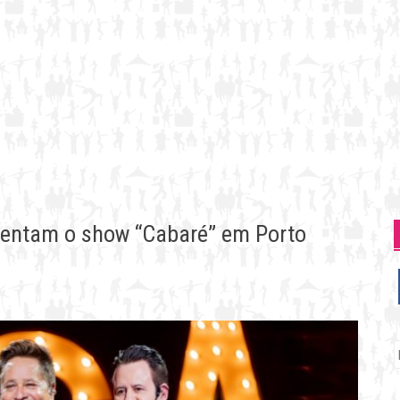
sentam o show “Cabaré” em Porto
P
p