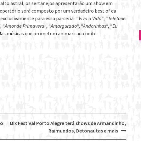
 alto astral, os sertanejos apresentarão um show em
epertório será composto por um verdadeiro best of da
 exclusivamente para essa parceria. “
Viva a Vida
“, “
Telefone
, “
Amor de Primavera
“, “
Amargurado
“, “
Andorinhas
“, “
Eu
 das músicas que prometem animar cada noite.
no
Mix Festival Porto Alegre terá shows de Armandinho,
Raimundos, Detonautas e mais