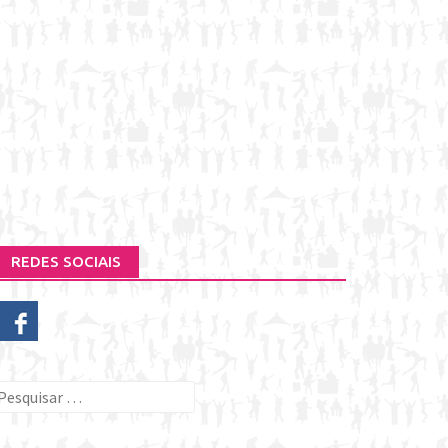
REDES SOCIAIS
esquisar
or: