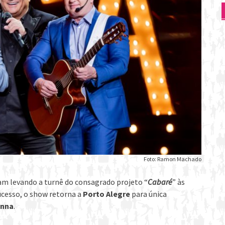
Foto: Ramon Machado
m levando a turnê do consagrado projeto “
Cabaré
” às
sucesso, o show retorna a
Porto Alegre
para única
anna
.