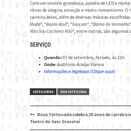
Com um cenário grandioso, painéis de LED e muito
ritmo de alegria, emoção e muito romantismo. O r
carreira deles, além de diversas músicas escolhidas
Mudo
“, “
Boate Azul
“, “
Garçom
“, “
Dama de Vermelho
“
Não Sou Cachorro Não
“, entre outras, são algumas
SERVIÇO
Quando:
07 de setembro, feriado, às 21h
Onde:
Auditório Araújo Vianna
Informações e Ingressos (Clique aqui)
CATEGORIAS
SEM CATEGORIA
Rosa Tattooada celebra 35 anos de carreira 
Post
Teatro do Sesc Gravataí
navigation