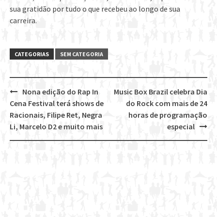
sua gratidão por tudo o que recebeu ao longo de sua
carreira.
CATEGORIAS
SEM CATEGORIA
Nona edição do Rap In
Music Box Brazil celebra Dia
Post
Cena Festival terá shows de
do Rock com mais de 24
navigation
Racionais, Filipe Ret, Negra
horas de programação
Li, Marcelo D2 e muito mais
especial