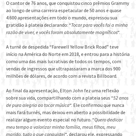
O cantor de 76 anos, que conquistou cinco prêmios Grammy
ao longo de uma carreira espetacular de 50 anos e quase
4.600 apresentações em todo o mundo, expressou sua
gratidão à plateia declarando: “
Tocar para vocês foi a minha
razão de viver, e vocês foram absolutamente magníficos
“.
A turnê de despedida “Farewell Yellow Brick Road” teve
início na América do Norte em 2018, e entrou para a história
como uma das mais lucrativas de todos os tempos, com
vendas de ingressos que ultrapassaram a marca dos 900
milhões de dólares, de acordo com a revista Billboard.
Ao final da apresentação, Elton John fez uma reflexão
sobre sua vida, compartilhando com a plateia seus “
52 anos
de pura alegria ao tocar música
“. Ele confirmou que nunca
mais fará turnês, mas deixou em aberto a possibilidade de
realizar algum evento especial no futuro. “
Quero dedicar
meu tempo a valorizar minha família, meus filhos, meu
marido, tudo o que conquistei
“, declarou ele, expressando