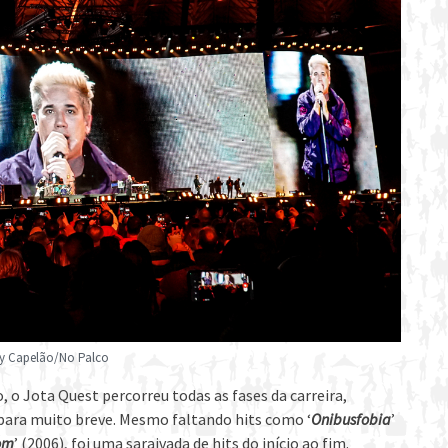
ny Capelão/No Palco
 o Jota Quest percorreu todas as fases da carreira,
para muito breve. Mesmo faltando hits como ‘
Onibusfobia
’
om
’ (2006), foi uma saraivada de hits do início ao fim.