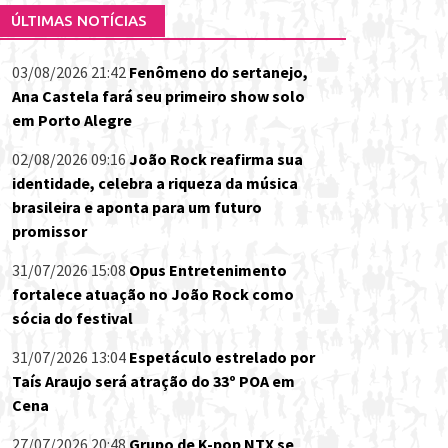
ÚLTIMAS NOTÍCIAS
03/08/2026 21:42
Fenômeno do sertanejo,
Ana Castela fará seu primeiro show solo
em Porto Alegre
02/08/2026 09:16
João Rock reafirma sua
identidade, celebra a riqueza da música
brasileira e aponta para um futuro
promissor
31/07/2026 15:08
Opus Entretenimento
fortalece atuação no João Rock como
sócia do festival
31/07/2026 13:04
Espetáculo estrelado por
Taís Araujo será atração do 33º POA em
Cena
27/07/2026 20:48
Grupo de K-pop NTX se