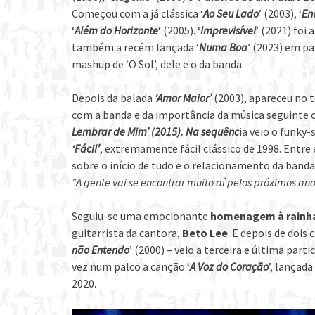
Começou com a já clássica ‘
Ao Seu Lado
’ (2003), ‘
En
‘
Além do Horizonte
‘ (2005). ‘
Imprevisível
’ (2021) foi
também a recém lançada ‘
Numa Boa
’ (2023) em pa
mashup de ‘O Sol’, dele e o da banda.
Depois da balada
‘Amor Maior’
(2003), apareceu no 
com a banda e da importância da música seguinte 
Lembrar de Mim’ (2015). Na sequênc
ia veio o funky
‘Fácil’
, extremamente fácil clássico de 1998. Entre
sobre o início de tudo e o relacionamento da banda 
“A gente vai se encontrar muito aí pelos próximos an
Seguiu-se uma emocionante
homenagem à rainha
guitarrista da cantora,
Beto Lee
. E depois de dois c
não Entendo
’ (2000) – veio a terceira e última part
vez num palco a canção ‘
A Voz do Coração
’, lançad
2020.