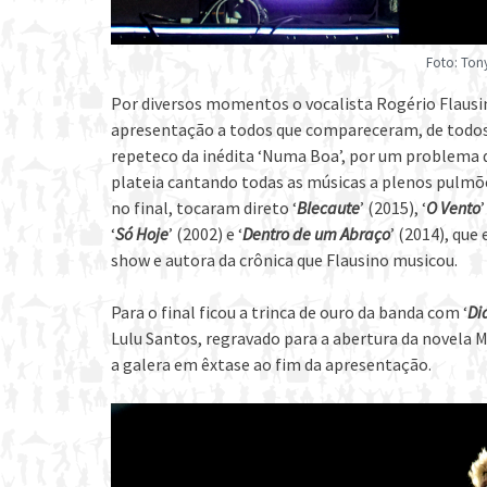
Foto: Ton
Por diversos momentos o vocalista Rogério Flausin
apresentação a todos que compareceram, de todos o
repeteco da inédita ‘Numa Boa’, por um problema 
plateia cantando todas as músicas a plenos pulmõ
no final, tocaram direto ‘
Blecaute
’ (2015), ‘
O Vento
’
‘
Só Hoje
’ (2002) e ‘
Dentro de um Abraço
’ (2014), que
show e autora da crônica que Flausino musicou.
Para o final ficou a trinca de ouro da banda com ‘
Di
Lulu Santos, regravado para a abertura da novela 
a galera em êxtase ao fim da apresentação.