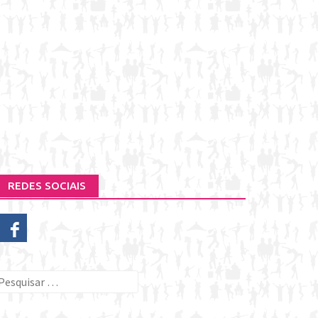
REDES SOCIAIS
esquisar
or: