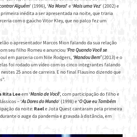
contrar Alguém
’ (1996), ‘
Na Moral
’ e ‘
Mais uma Vez
’ (2002) e
 a primeira inédita a ser apresentada na noite, que traria
rceria com o gaúcho Vitor Kley, que no palco fez um
telão o apresentador Marcos Mion falando da sua relação
com seu filho Romeu e anunciou
‘Pra Quando Você se
-soul em parceria com Nile Rodgers,
‘Mandou Bem’
(2013) e o
 elas foi rodado um vídeo com os cinco integrantes falando
nestes 25 anos de carreira. E no final Flausino dizendo que
os”
.
 Rita Lee
em ‘
Mania de Você
’, com participação do filho e
lássicos – ‘
As Dores do Mundo
’ (1998) e ‘
O Que eu Também
icipação da noite:
Rael
e Jota Quest cantaram pela primeira
a durante o auge da pandemia e gravada à distância, em