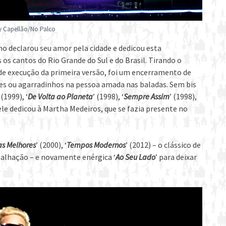
y Capellão/No Palco
o declarou seu amor pela cidade e dedicou esta
s cantos do Rio Grande do Sul e do Brasil. Tirando o
de execução da primeira versão, foi um encerramento de
es ou agarradinhos na pessoa amada nas baladas. Sem bis
 (1999), ‘
De Volta ao Planeta
’ (1998), ‘
Sempre Assim
’ (1998),
 ele dedicou à Martha Medeiros, que se fazia presente no
as Melhores
’ (2000), ‘
Tempos Modernos
’ (2012) – o clássico de
Malhação – e novamente enérgica ‘
Ao Seu Lado
’ para deixar