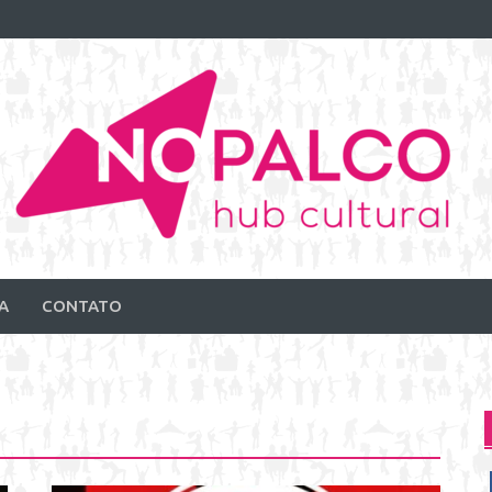
A
CONTATO