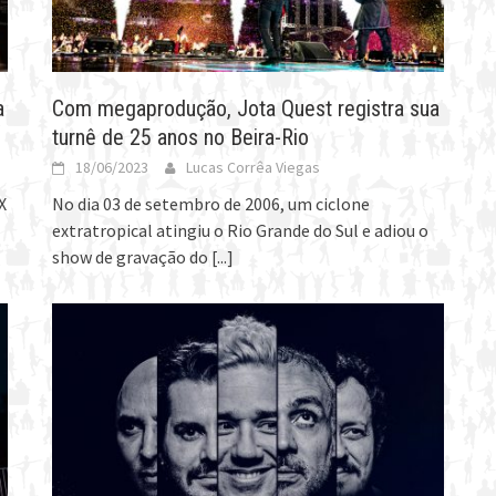
a
Com megaprodução, Jota Quest registra sua
turnê de 25 anos no Beira-Rio
18/06/2023
Lucas Corrêa Viegas
X
No dia 03 de setembro de 2006, um ciclone
extratropical atingiu o Rio Grande do Sul e adiou o
show de gravação do
[...]