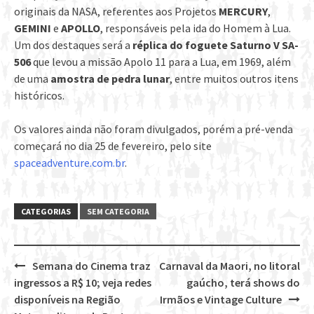
originais da NASA, referentes aos Projetos
MERCURY
,
GEMINI
e
APOLLO
, responsáveis pela ida do Homem à Lua.
Um dos destaques será a
réplica do foguete Saturno V SA-
506
que levou a missão Apolo 11 para a Lua, em 1969, além
de uma
amostra de pedra lunar
, entre muitos outros itens
históricos.
Os valores ainda não foram divulgados, porém a pré-venda
começará no dia 25 de fevereiro, pelo site
spaceadventure.com.br
.
CATEGORIAS
SEM CATEGORIA
Semana do Cinema traz
Carnaval da Maori, no litoral
Post
ingressos a R$ 10; veja redes
gaúcho, terá shows do
navigation
disponíveis na Região
Irmãos e Vintage Culture