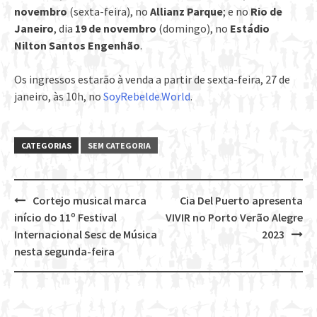
novembro
(sexta-feira), no
Allianz Parque
; e no
Rio de
Janeiro
, dia
19 de novembro
(domingo), no
Estádio
Nilton Santos Engenhão
.
Os ingressos estarão à venda a partir de sexta-feira, 27 de
janeiro, às 10h, no
SoyRebelde.World
.
CATEGORIAS
SEM CATEGORIA
Cortejo musical marca
Cia Del Puerto apresenta
Post
início do 11º Festival
VIVIR no Porto Verão Alegre
navigation
Internacional Sesc de Música
2023
nesta segunda-feira