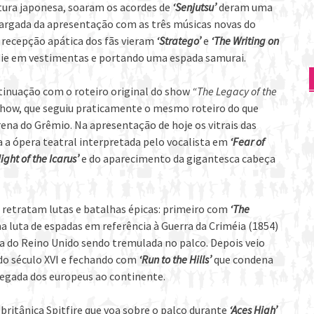
tura japonesa, soaram os acordes de
‘Senjutsu’
deram uma
 largada da apresentação com as três músicas novas do
ecepção apática dos fãs vieram
‘Stratego’
e
‘The Writing on
die em vestimentas e portando uma espada samurai.
tinuação com o roteiro original do show
“The Legacy of the
 show, que seguiu praticamente o mesmo roteiro do que
ena do Grêmio. Na apresentação de hoje os vitrais das
a a ópera teatral interpretada pelo vocalista em
‘Fear of
light of the Icarus’
e do aparecimento da gigantesca cabeça
 retratam lutas e batalhas épicas: primeiro com
‘The
 luta de espadas em referência à Guerra da Criméia (1854)
ra do Reino Unido sendo tremulada no palco. Depois veio
do século XVI e fechando com
‘Run to the Hills’
que condena
hegada dos europeus ao continente.
 britânica Spitfire que voa sobre o palco durante
‘Aces High’