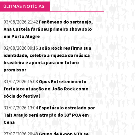
ÚLTIMAS NOTÍCIAS
03/08/2026 21:42
Fenômeno do sertanejo,
Ana Castela fará seu primeiro show solo
em Porto Alegre
02/08/2026 09:16
João Rock reafirma sua
identidade, celebra a riqueza da música
brasileira e aponta para um futuro
promissor
31/07/2026 15:08
Opus Entretenimento
fortalece atuação no João Rock como
sócia do festival
31/07/2026 13:04
Espetáculo estrelado por
Taís Araujo será atração do 33º POA em
Cena
27/07/2026 20:48
Grupo de K-pop NTX se