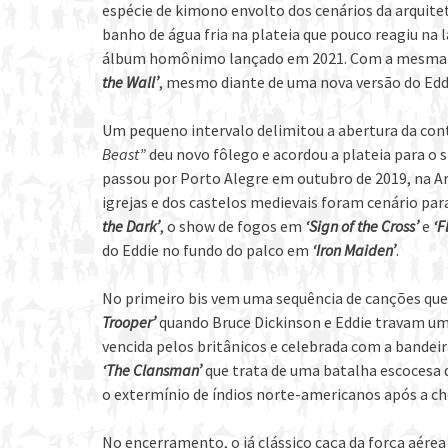
espécie de kimono envolto dos cenários da arquite
banho de água fria na plateia que pouco reagiu na
álbum homônimo lançado em 2021. Com a mesma r
the Wall’
, mesmo diante de uma nova versão do Ed
Um pequeno intervalo delimitou a abertura da con
Beast”
deu novo fôlego e acordou a plateia para o
passou por Porto Alegre em outubro de 2019, na Ar
igrejas e dos castelos medievais foram cenário par
the Dark’
, o show de fogos em
‘Sign of the Cross’
e
‘F
do Eddie no fundo do palco em
‘Iron Maiden’
.
No primeiro bis vem uma sequência de canções que
Trooper’
quando Bruce Dickinson e Eddie travam uma
vencida pelos britânicos e celebrada com a bandei
‘The Clansman’
que trata de uma batalha escocesa 
o extermínio de índios norte-americanos após a c
No encerramento, o já clássico caça da força aérea