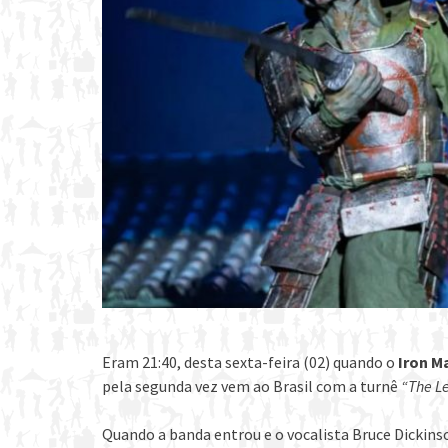
Eram 21:40, desta sexta-feira (02) quando o
Iron M
pela segunda vez vem ao Brasil com a turnê
“The L
Quando a banda entrou e o vocalista Bruce Dickin