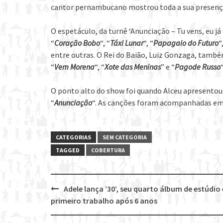
cantor pernambucano mostrou toda a sua presença d
O espetáculo, da turnê ‘Anunciação – Tu vens, eu já
“
Coração Bobo
“, “
Táxi Lunar
“, “
Papagaio do Futuro
“
entre outras. O Rei do Baião, Luiz Gonzaga, també
“
Vem Morena
“, “
Xote das Meninas
” e “
Pagode Russo
“
O ponto alto do show foi quando Alceu apresentou 
“
Anunciação
“. As canções foram acompanhadas em 
CATEGORIAS
SEM CATEGORIA
TAGGED
COBERTURA
Adele lança ’30’, seu quarto álbum de estúdio 
Post
primeiro trabalho após 6 anos
navigation