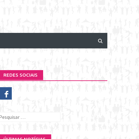
REDES SOCIAIS
esquisar
or: