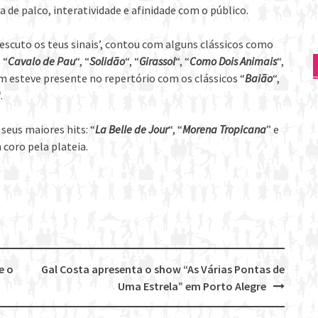
e palco, interatividade e afinidade com o público.
 escuto os teus sinais’, contou com alguns clássicos como
, “
Cavalo de Pau
“, “
Solidão
“, “
Girassol
“, “
Como Dois Animais
“,
m esteve presente no repertório com os clássicos “
Baião
“,
.
seus maiores hits: “
La Belle de Jour
“, “
Morena Tropicana
” e
coro pela plateia.
e o
Gal Costa apresenta o show “As Várias Pontas de
Uma Estrela” em Porto Alegre