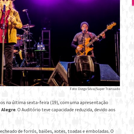
Foto: Diego Silva/Super Transado
os na última sexta-feira (19), com uma apresentação
 Alegre
. O Auditório teve capacidade reduzida, devido aos
echeado de forrós, baiões, xotes, toadas e emboladas. O