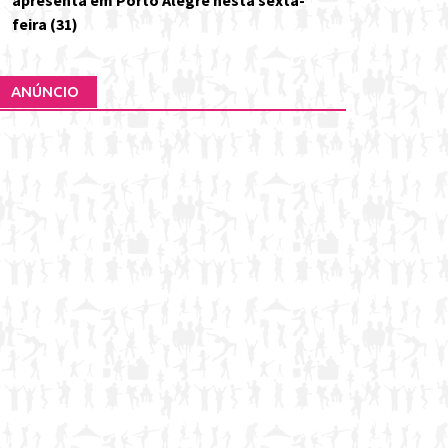
apresenta em Porto Alegre nesta sexta-
feira (31)
ANÚNCIO