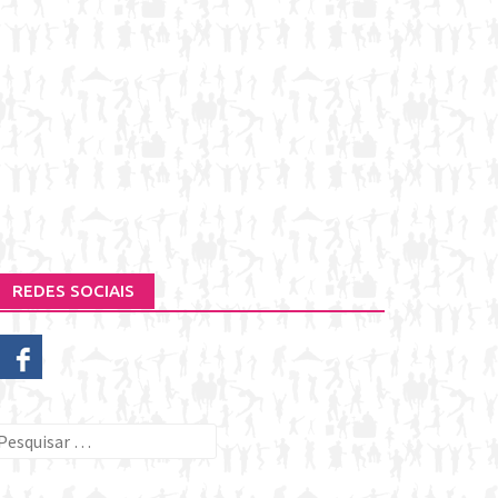
REDES SOCIAIS
esquisar
or: