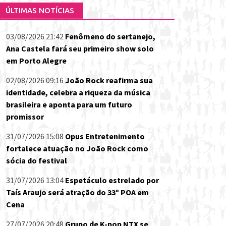
ÚLTIMAS NOTÍCIAS
03/08/2026 21:42
Fenômeno do sertanejo,
Ana Castela fará seu primeiro show solo
em Porto Alegre
02/08/2026 09:16
João Rock reafirma sua
identidade, celebra a riqueza da música
brasileira e aponta para um futuro
promissor
31/07/2026 15:08
Opus Entretenimento
fortalece atuação no João Rock como
sócia do festival
31/07/2026 13:04
Espetáculo estrelado por
Taís Araujo será atração do 33º POA em
Cena
27/07/2026 20:48
Grupo de K-pop NTX se