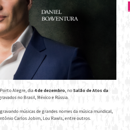
Porto Alegre, dia
4 de dezembro
, no
Salão de Atos da
gravados no Brasil, México e Rússia.
 regravando músicas de grandes nomes da música mundical,
tônio Carlos Jobim, Lou Rawls, entre outros.