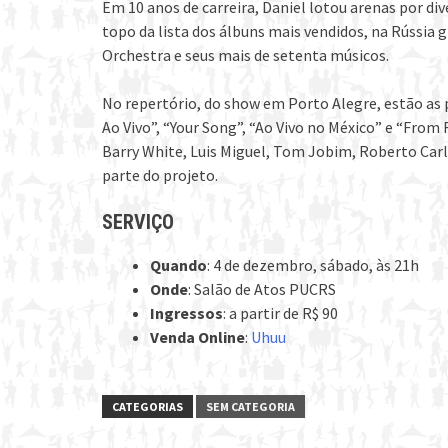
Em 10 anos de carreira, Daniel lotou arenas por di
topo da lista dos álbuns mais vendidos, na Rússi
Orchestra e seus mais de setenta músicos.
No repertório, do show em Porto Alegre, estão as p
Ao Vivo”, “Your Song”, “Ao Vivo no México” e “From R
Barry White, Luis Miguel, Tom Jobim, Roberto Carl
parte do projeto.
SERVIÇO
Quando
: 4 de dezembro, sábado, às 21h
Onde
: Salão de Atos PUCRS
Ingressos
: a partir de R$ 90
Venda Online
:
Uhuu
CATEGORIAS
SEM CATEGORIA