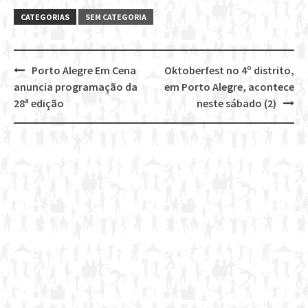
CATEGORIAS
SEM CATEGORIA
Porto Alegre Em Cena
Oktoberfest no 4º distrito,
Post
anuncia programação da
em Porto Alegre, acontece
navigation
28ª edição
neste sábado (2)