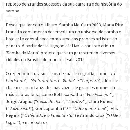
repleto de grandes sucessos da sua carreira e da história do
samba.
Desde que lançou o álbum ‘Samba Meu’, em 2003, Maria Rita
transita com imensa desenvoltura no universo do samba e
hoje está consolidada como uma das grandes artistas do
gênero. A partir desta ligação afetiva, a cantora criou o
‘Samba da Maria’, projeto que vem percorrendo diversas
cidades do Brasil e do mundo desde 2015.
O repertório traz sucessos de sua discografia, como “
Tá
Perdoado
“, “
Maltratar Não é Direito
” e “
Corpo Só
“, além de
clássicos imortalizados nas vozes de grandes nomes da
música brasileira, como Beth Carvalho (“
Vou Festejar
“),
Jorge Aragão (“
Coisa de Pele
“, “
Lucidez
“), Clara Nunes
(“
Juízo Final
“), Gonzaguinha (“
É
“, “
O Homem Falou
“), Elis
Regina (“
O Bêbado e a Equilibrista
“) e Arlindo Cruz (“
O Meu
Lugar
“), entre outros.