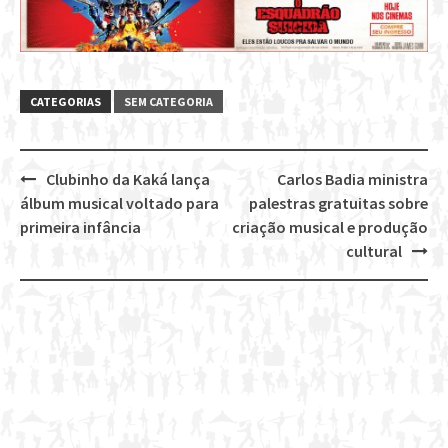
CATEGORIAS
SEM CATEGORIA
Clubinho da Kaká lança
Carlos Badia ministra
Post
álbum musical voltado para
palestras gratuitas sobre
navigation
primeira infância
criação musical e produção
cultural