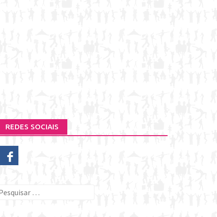
REDES SOCIAIS
esquisar
or: