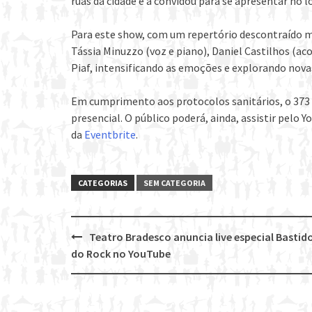
ruas da cidade e a convidou para se apresentar no 
Para este show, com um repertório descontraído m
Tássia Minuzzo (voz e piano), Daniel Castilhos (a
Piaf, intensificando as emoções e explorando novas
Em cumprimento aos protocolos sanitários, o 373 
presencial. O público poderá, ainda, assistir pelo Y
da
Eventbrite
.
CATEGORIAS
SEM CATEGORIA
Teatro Bradesco anuncia live especial Bastid
Post
do Rock no YouTube
navigation