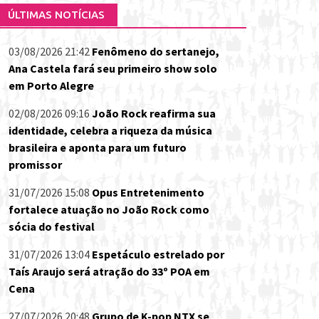
ÚLTIMAS NOTÍCIAS
03/08/2026 21:42
Fenômeno do sertanejo,
Ana Castela fará seu primeiro show solo
em Porto Alegre
02/08/2026 09:16
João Rock reafirma sua
identidade, celebra a riqueza da música
brasileira e aponta para um futuro
promissor
31/07/2026 15:08
Opus Entretenimento
fortalece atuação no João Rock como
sócia do festival
31/07/2026 13:04
Espetáculo estrelado por
Taís Araujo será atração do 33º POA em
Cena
27/07/2026 20:48
Grupo de K-pop NTX se