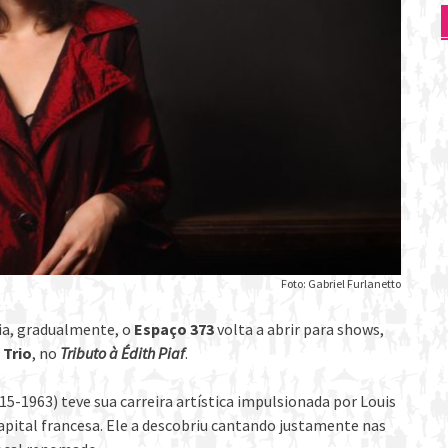
Foto: Gabriel Furlanetto
ia, gradualmente, o
Espaço 373
volta a abrir para shows,
 Trio
, no
Tributo à Édith Piaf
.
15-1963) teve sua carreira artística impulsionada por Louis
apital francesa. Ele a descobriu cantando justamente nas