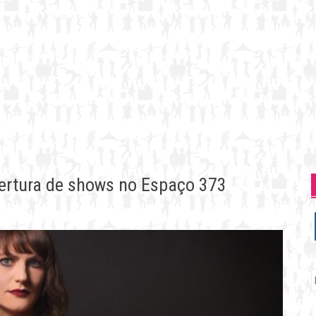
bertura de shows no Espaço 373
P
p