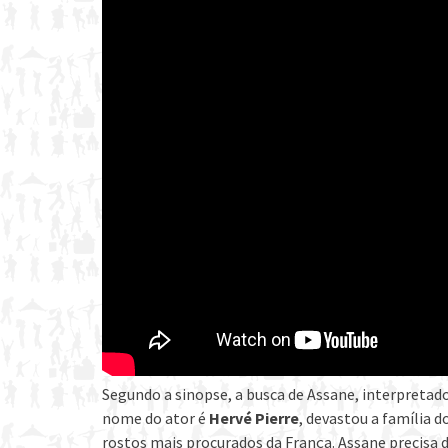
Segundo a sinopse, a busca de Assane, interpretad
nome do ator é
Hervé Pierre
, devastou a família 
rostos mais procurados da França. Assane precisa 