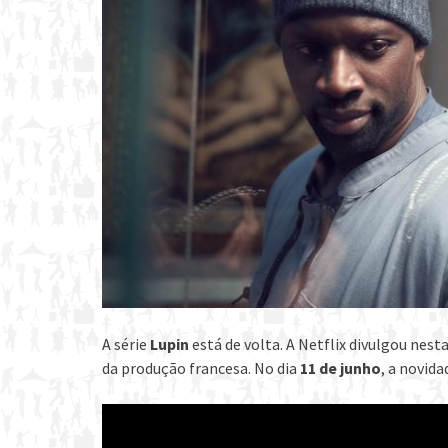
A série
Lupin
está de volta. A Netflix divulgou nesta
da produção francesa. No dia
11 de junho
, a novid