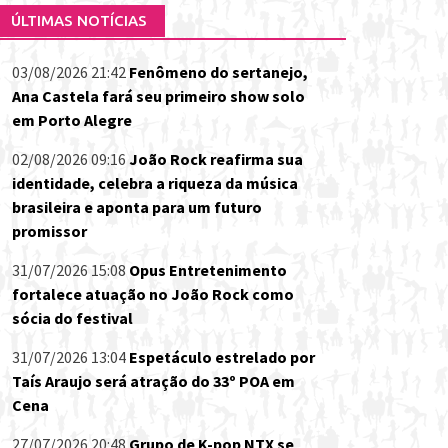
ÚLTIMAS NOTÍCIAS
03/08/2026 21:42
Fenômeno do sertanejo,
Ana Castela fará seu primeiro show solo
em Porto Alegre
02/08/2026 09:16
João Rock reafirma sua
identidade, celebra a riqueza da música
brasileira e aponta para um futuro
promissor
31/07/2026 15:08
Opus Entretenimento
fortalece atuação no João Rock como
sócia do festival
31/07/2026 13:04
Espetáculo estrelado por
Taís Araujo será atração do 33º POA em
Cena
27/07/2026 20:48
Grupo de K-pop NTX se