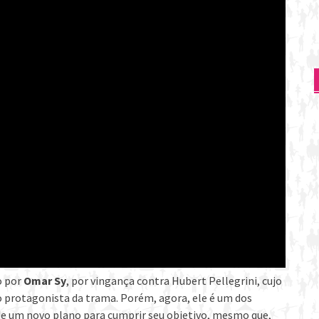
o por
Omar Sy
, por vingança contra Hubert Pellegrini, cujo
do protagonista da trama. Porém, agora, ele é um dos
de um novo plano para cumprir seu objetivo, mesmo que,