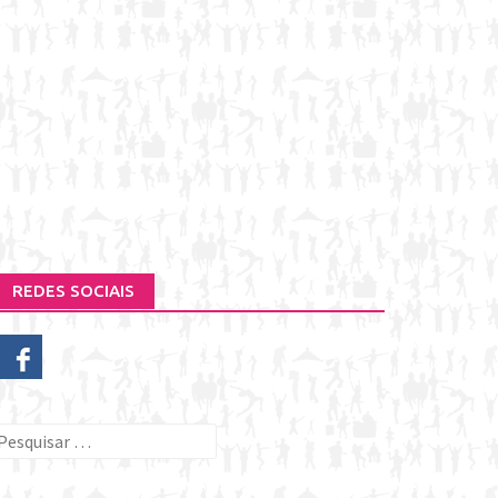
REDES SOCIAIS
esquisar
or: