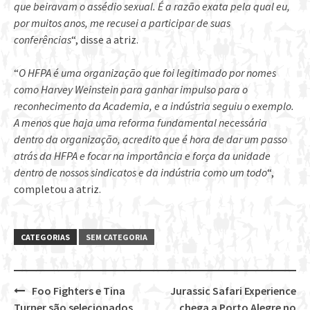
que beiravam o assédio sexual. É a razão exata pela qual eu,
por muitos anos, me recusei a participar de suas
conferências
“, disse a atriz.
“
O HFPA é uma organização que foi legitimado por nomes
como Harvey Weinstein para ganhar impulso para o
reconhecimento da Academia, e a indústria seguiu o exemplo.
A menos que haja uma reforma fundamental necessária
dentro da organização, acredito que é hora de dar um passo
atrás da HFPA e focar na importância e força da unidade
dentro de nossos sindicatos e da indústria como um todo
“,
completou a atriz.
CATEGORIAS
SEM CATEGORIA
Foo Fighters e Tina
Jurassic Safari Experience
Post
Turner são selecionados
chega a Porto Alegre no