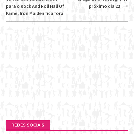
navigation
para o Rock And Roll Hall Of
próximo dia 22
Fame; Iron Maiden fica fora
REDES SOCIAIS