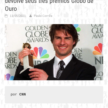
devolve seus três prêmios Globo de
Ouro
12/05/2021
Paulo Corrêa
por 
CNN