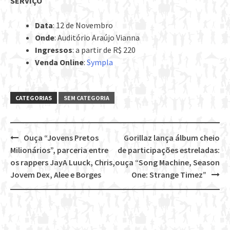
SERVIÇO
Data
: 12 de Novembro
Onde
: Auditório Araújo Vianna
Ingressos
: a partir de R$ 220
Venda Online
:
Sympla
CATEGORIAS
SEM CATEGORIA
Ouça “Jovens Pretos
Gorillaz lança álbum cheio
Post
Milionários”, parceria entre
de participações estreladas:
navigation
os rappers JayA Luuck, Chris,
ouça “Song Machine, Season
Jovem Dex, Alee e Borges
One: Strange Timez”