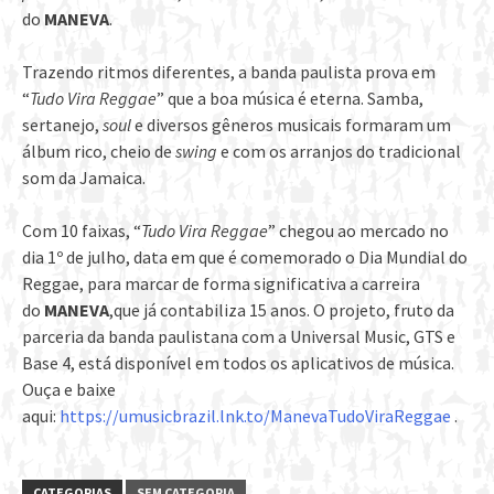
do
MANEVA
.
Trazendo ritmos diferentes, a banda paulista prova em
“
Tudo Vira Reggae
” que a boa música é eterna. Samba,
sertanejo,
soul
e diversos gêneros musicais formaram um
álbum rico, cheio de
swing
e com os arranjos do tradicional
som da Jamaica.
Com 10 faixas, “
Tudo Vira Reggae
” chegou ao mercado no
dia 1º de julho, data em que é comemorado o Dia Mundial do
Reggae, para marcar de forma significativa a carreira
do
MANEVA
,que já contabiliza 15 anos. O projeto, fruto da
parceria da banda paulistana com a Universal Music, GTS e
Base 4, está disponível em todos os aplicativos de música.
Ouça e baixe
aqui:
https://umusicbrazil.lnk.to/ManevaTudoViraReggae
.
CATEGORIAS
SEM CATEGORIA