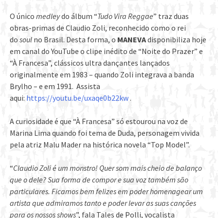
O único
medley
do álbum “
Tudo Vira Reggae
” traz duas
obras-primas de Claudio Zoli, reconhecido como o rei
do
soul
no Brasil. Desta forma, o
MANEVA
disponibiliza hoje
em canal do YouTube o clipe inédito de “Noite do Prazer” e
“À Francesa”, clássicos ultra dançantes lançados
originalmente em 1983 – quando Zoli integrava a banda
Brylho – e em 1991. Assista
aqui:
https://youtu.be/uxaqe0b22kw
.
A curiosidade é que “À Francesa” só estourou na voz de
Marina Lima quando foi tema de Duda, personagem vivida
pela atriz Malu Mader na histórica novela “Top Model”.
“
Claudio Zoli é um monstro! Quer som mais cheio de balanço
que o dele? Sua forma de compor e sua voz também são
particulares. Ficamos bem felizes em poder homenagear um
artista que admiramos tanto e poder levar as suas canções
para os nossos shows
”, fala Tales de Polli, vocalista