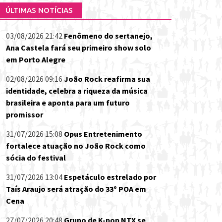
ÚLTIMAS NOTÍCIAS
03/08/2026 21:42
Fenômeno do sertanejo,
Ana Castela fará seu primeiro show solo
em Porto Alegre
02/08/2026 09:16
João Rock reafirma sua
identidade, celebra a riqueza da música
brasileira e aponta para um futuro
promissor
31/07/2026 15:08
Opus Entretenimento
fortalece atuação no João Rock como
sócia do festival
31/07/2026 13:04
Espetáculo estrelado por
Taís Araujo será atração do 33º POA em
Cena
27/07/2026 20:48
Grupo de K-pop NTX se