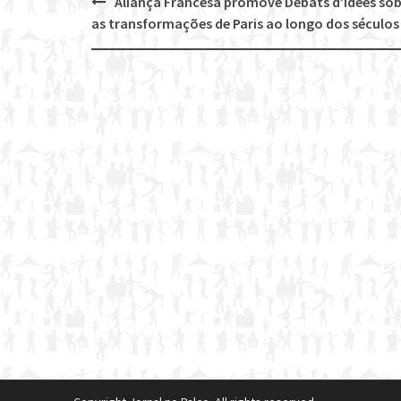
Aliança Francesa promove Débats d’Idées so
Post
as transformações de Paris ao longo dos séculos
navigation