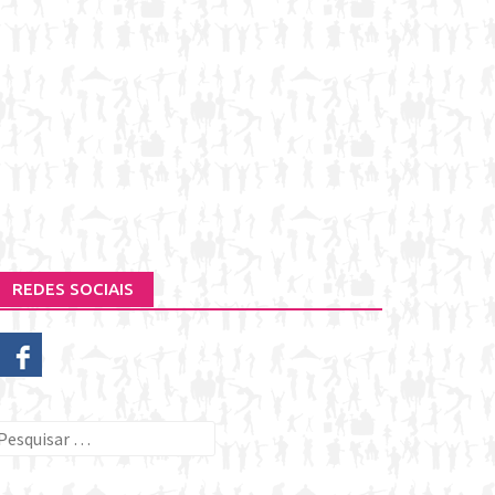
REDES SOCIAIS
esquisar
or: