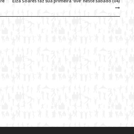
bre
Elza Soares faz sua primeira ‘live’ neste sábado (04)