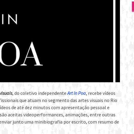
visuais
, do coletivo independente
Art in Poa
, recebe vídeos
ofissionais que atuam no segmento das artes visuais no Rio
vídeos de até dez minutos com apresentação pessoal e
são aceitas videoperformances, animações, entre outras
 enviar junto uma minibiografia por escrito, com resumo de