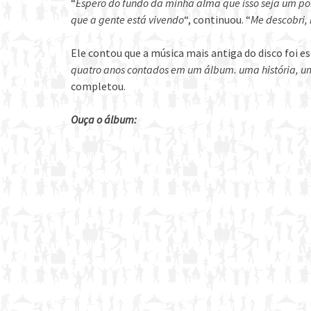
“
Espero do fundo da minha alma que isso seja um pon
que a gente está vivendo
“, continuou. “
Me descobri,
Ele contou que a música mais antiga do disco foi esc
quatro anos contados em um álbum. uma história, u
completou.
Ouça o álbum: