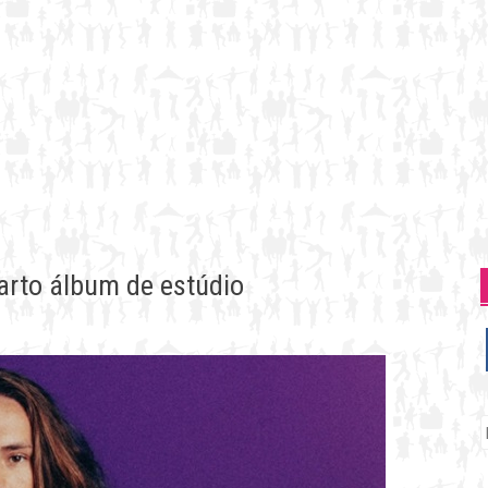
uarto álbum de estúdio
P
p