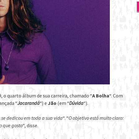
9, o quarto álbum de sua carreira, chamado “
A Bolha
“. Com
lançada “
Jacarandá
“) e
Jão
(em “
Dúvida
“).
 se dedicou em toda a sua vida
“. “
O objetivo está muito claro:
o que gosto
“, disse.