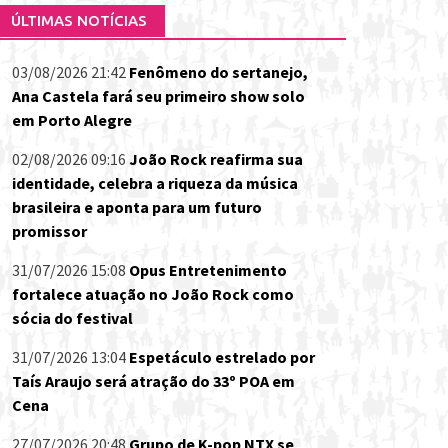
ÚLTIMAS NOTÍCIAS
03/08/2026 21:42
Fenômeno do sertanejo,
Ana Castela fará seu primeiro show solo
em Porto Alegre
02/08/2026 09:16
João Rock reafirma sua
identidade, celebra a riqueza da música
brasileira e aponta para um futuro
promissor
31/07/2026 15:08
Opus Entretenimento
fortalece atuação no João Rock como
sócia do festival
31/07/2026 13:04
Espetáculo estrelado por
Taís Araujo será atração do 33º POA em
Cena
27/07/2026 20:48
Grupo de K-pop NTX se