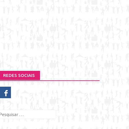
REDES SOCIAIS
esquisar
or: