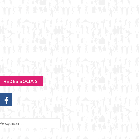
REDES SOCIAIS
esquisar
or: