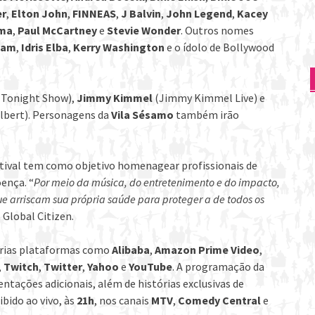
er
,
Elton John
,
FINNEAS
,
J Balvin
,
John Legend
,
Kacey
ma
,
Paul McCartney
e
Stevie Wonder
. Outros nomes
ham
,
Idris Elba
,
Kerry Washington
e o ídolo de Bollywood
 Tonight Show),
Jimmy Kimmel
(Jimmy Kimmel Live) e
lbert). Personagens da
Vila Sésamo
também irão
ival tem como objetivo homenagear profissionais de
ença. “
Por meio da música, do entretenimento e do impacto,
que arriscam sua própria saúde para proteger a de todos os
 Global Citizen.
árias plataformas como
Alibaba
,
Amazon Prime Video
,
,
Twitch
,
Twitter
,
Yahoo
e
YouTube
. A programação da
ntações adicionais, além de histórias exclusivas de
xibido ao vivo, às
21h
, nos canais
MTV
,
Comedy Central
e