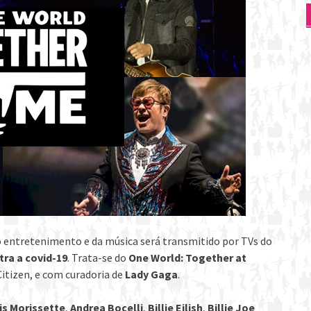
 entretenimento e da música será transmitido por TVs do
tra a covid-19
. Trata-se do
One World: Together at
itizen, e com curadoria de
Lady Gaga
.
is Morissette
,
Andrea Bocelli
,
Billie Eilish
,
Billie Joe