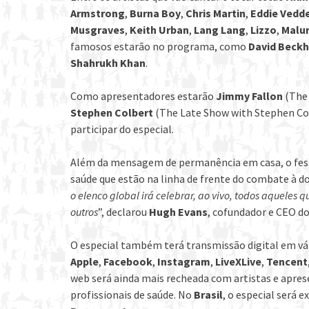
Armstrong
,
Burna Boy
,
Chris Martin
,
Eddie Vedd
Musgraves
,
Keith Urban
,
Lang Lang
,
Lizzo
,
Malu
famosos estarão no programa, como
David Beck
Shahrukh Khan
.
Como apresentadores estarão
Jimmy Fallon
(The
Stephen Colbert
(The Late Show with Stephen Co
participar do especial.
Além da mensagem de permanência em casa, o fest
saúde que estão na linha de frente do combate à do
o elenco global irá celebrar, ao vivo, todos aqueles 
outros
”, declarou
Hugh Evans
, cofundador e CEO do
O especial também terá transmissão digital em v
Apple
,
Facebook
,
Instagram
,
LiveXLive
,
Tencent
web será ainda mais recheada com artistas e aprese
profissionais de saúde. No
Brasil
, o especial será e