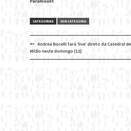
Paramount
.
CATEGORIAS
SEM CATEGORIA
Andrea Bocelli fará ‘live’ direto da Catedral de
Post
Milão neste domingo (12)
navigation