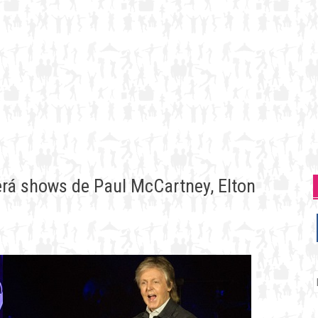
erá shows de Paul McCartney, Elton
P
p