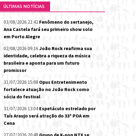
ÚLTIMAS NOTÍCIAS
03/08/2026 21:42
Fenômeno do sertanejo,
Ana Castela fará seu primeiro show solo
em Porto Alegre
02/08/2026 09:16
João Rock reafirma sua
identidade, celebra a riqueza da música
brasileira e aponta para um futuro
promissor
31/07/2026 15:08
Opus Entretenimento
fortalece atuação no João Rock como
sócia do festival
31/07/2026 13:04
Espetáculo estrelado por
Taís Araujo será atração do 33º POA em
Cena
27/07/2026 20:48
Grupo de K-pop NTX se