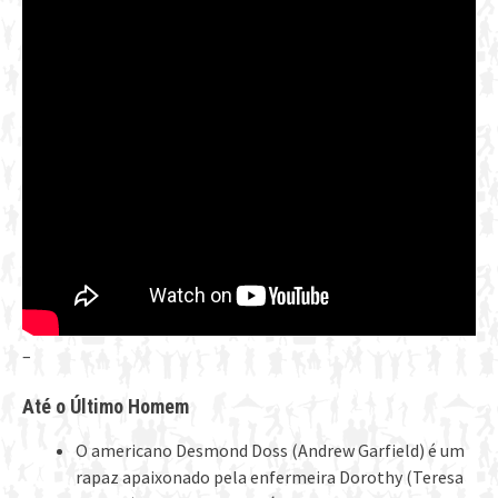
–
Até o Último Homem
O americano Desmond Doss (Andrew Garfield) é um
rapaz apaixonado pela enfermeira Dorothy (Teresa