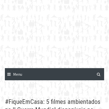
Menu
#FiqueEmCasa: 5 filmes ambientados