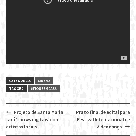
CATEGORIAS
CINEMA
TAGGED
#FIQUEEMCASA
Projeto de Santa Maria
Prazo final de edital para
Post
fará ‘shows digitais’ com
Festival Internacional de
navigation
artistas locais
Videodança