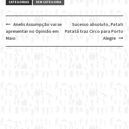
CATEGORIAS
SEM CATEGORIA
Anelis Assumpção vai se
Sucesso absoluto, Patati
Post
apresentar no Opinião em
Patatá traz Circo para Porto
navigation
Maio
Alegre