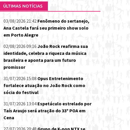
ÚLTIMAS NOTÍCIAS
03/08/2026 21:42
Fenômeno do sertanejo,
Ana Castela fará seu primeiro show solo
em Porto Alegre
02/08/2026 09:16
João Rock reafirma sua
identidade, celebra a riqueza da música
brasileira e aponta para um futuro
promissor
31/07/2026 15:08
Opus Entretenimento
fortalece atuação no João Rock como
sócia do festival
31/07/2026 13:04
Espetáculo estrelado por
Taís Araujo será atração do 33º POA em
Cena
27/07/2026 20:48
Grupo de K-pop NTX se