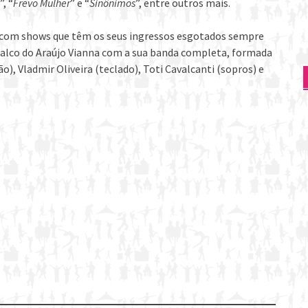
”, “
Frevo Mulher
” e “
Sinônimos
”, entre outros mais.
, com shows que têm os seus ingressos esgotados sempre
alco do Araújo Vianna com a sua banda completa, formada
), Vladmir Oliveira (teclado), Toti Cavalcanti (sopros) e