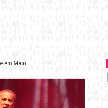
re em Maio
P
p