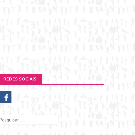
REDES SOCIAIS
esquisar
or: