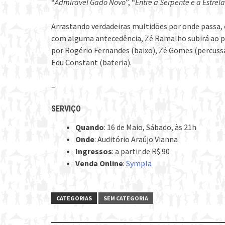
“
Admirável Gado Novo
”, “
Entre a Serpente e a Estrela
Arrastando verdadeiras multidões por onde passa
com alguma antecedência, Zé Ramalho subirá ao p
por Rogério Fernandes (baixo), Zé Gomes (percussão
Edu Constant (bateria).
–
SERVIÇO
Quando
: 16 de Maio, Sábado, às 21h
Onde
: Auditório Araújo Vianna
Ingressos
: a partir de R$ 90
Venda Online
:
Sympla
CATEGORIAS
SEM CATEGORIA