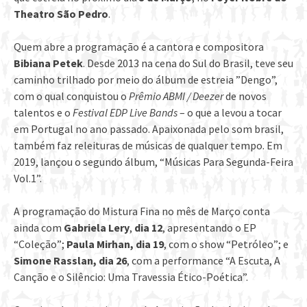
Theatro São Pedro
.
Quem abre a programação é a cantora e compositora
Bibiana Petek
. Desde 2013 na cena do Sul do Brasil, teve seu
caminho trilhado por meio do álbum de estreia ”Dengo”,
com o qual conquistou o
Prêmio ABMI / Deezer
de novos
talentos e o
Festival EDP Live Bands
– o que a levou a tocar
em Portugal no ano passado. Apaixonada pelo som brasil,
também faz releituras de músicas de qualquer tempo. Em
2019, lançou o segundo álbum, “Músicas Para Segunda-Feira
Vol.1”.
A programação do Mistura Fina no mês de Março conta
ainda com
Gabriela Lery
,
dia 12
, apresentando o EP
“Coleção”;
Paula Mirhan, dia 19
, com o show “Petróleo”; e
Simone Rasslan, dia 26
, com a performance “A Escuta, A
Canção e o Silêncio: Uma Travessia Ético-Poética”.