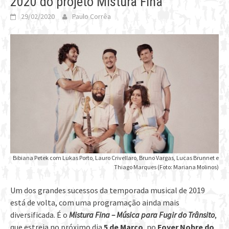
2020 do projeto Mistura Fina
29/02/2020
Paulo Corrêa
Bibiana Petek com Lukas Porto, Lauro Crivellaro, Bruno Vargas, Lucas Brunnet e
Thiago Marques (Foto: Mariana Molinos)
Um dos grandes sucessos da temporada musical de 2019
está de volta, com uma programação ainda mais
diversificada. É o
Mistura Fina – Música para Fugir do Trânsito
,
que estreia no próximo dia
5 de Março
, no
Foyer Nobre do