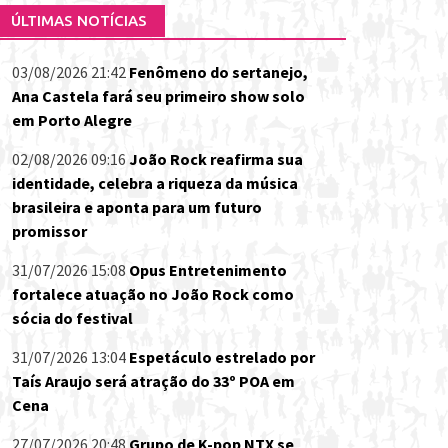
ÚLTIMAS NOTÍCIAS
03/08/2026 21:42
Fenômeno do sertanejo,
Ana Castela fará seu primeiro show solo
em Porto Alegre
02/08/2026 09:16
João Rock reafirma sua
identidade, celebra a riqueza da música
brasileira e aponta para um futuro
promissor
31/07/2026 15:08
Opus Entretenimento
fortalece atuação no João Rock como
sócia do festival
31/07/2026 13:04
Espetáculo estrelado por
Taís Araujo será atração do 33º POA em
Cena
27/07/2026 20:48
Grupo de K-pop NTX se