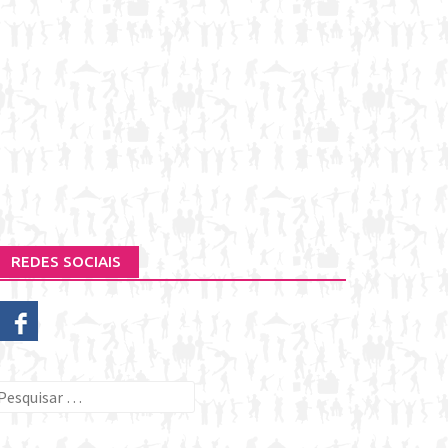
REDES SOCIAIS
esquisar
or: