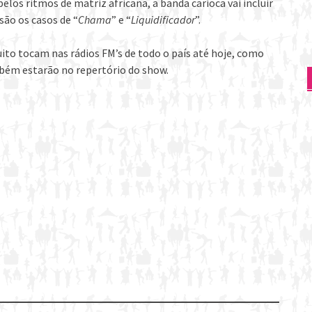
los ritmos de matriz africana, a banda carioca vai incluir
são os casos de “
Chama
” e “
Liquidificador
”.
uito tocam nas rádios FM’s de todo o país até hoje, como
bém estarão no repertório do show.