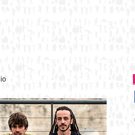
io
P
p