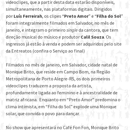
videoclipes, que a partir desta data estarão disponíveis,
simultaneamente, nas plataformas digitais. Dirigidos
por
Luís Ferreirah
, os clipes “
Preto Amor
” e “
Filha do Sol
”
foram integralmente filmados em Salvador, no mês de
janeiro, e integram o primeiro
single
da cantora, que tem
direção musical do músico e produtor
Calil Souza
. Os
ingressos já estão à venda e podem ser adquiridos pelo site
da Entreatos (confira o Serviço ao final)
Filmados no mês de janeiro, em Salvador, cidade natal de
Monique Brito, que reside em Campo Bom, na Região
Metropolitana de Porto Alegre-RS, os dois primeiros
videoclipes traduzem a proposta da artista,
profundamente ligada ao feminino e à ancestralidade de
matriz africana. Enquanto em “Preto Amor” predomina o
clima intimista, em “Filha do Sol” explode uma Monique
solar, que convida o povo para dançar.
No show que apresentará no Café Fon Fon, Monique Brito