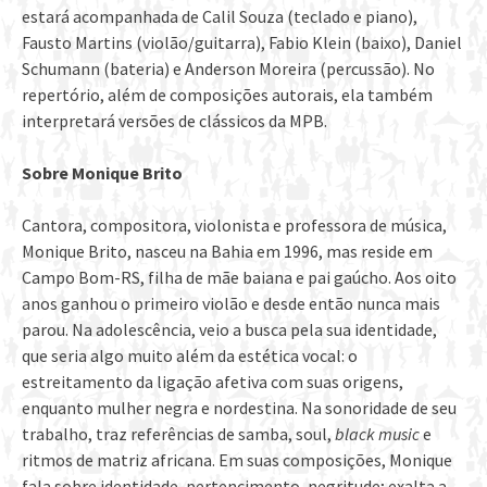
estará acompanhada de Calil Souza (teclado e piano),
Fausto Martins (violão/guitarra), Fabio Klein (baixo), Daniel
Schumann (bateria) e Anderson Moreira (percussão). No
repertório, além de composições autorais, ela também
interpretará versões de clássicos da MPB.
Sobre Monique Brito
Cantora, compositora, violonista e professora de música,
Monique Brito, nasceu na Bahia em 1996, mas reside em
Campo Bom-RS, filha de mãe baiana e pai gaúcho. Aos oito
anos ganhou o primeiro violão e desde então nunca mais
parou. Na adolescência, veio a busca pela sua identidade,
que seria algo muito além da estética vocal: o
estreitamento da ligação afetiva com suas origens,
enquanto mulher negra e nordestina. Na sonoridade de seu
trabalho, traz referências de samba, soul,
black music
e
ritmos de matriz africana. Em suas composições, Monique
fala sobre identidade, pertencimento, negritude; exalta a