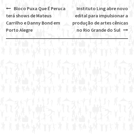
Bloco Puxa Que É Peruca
Instituto Ling abre novo
Post
terá shows de Mateus
edital para impulsionar a
navigation
Carrilho e Danny Bond em
produção de artes cênicas
Porto Alegre
no Rio Grande do Sul