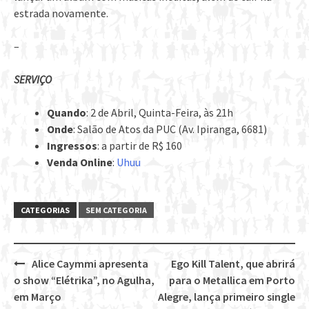
estrada novamente.
–
SERVIÇO
Quando
: 2 de Abril, Quinta-Feira, às 21h
Onde
: Salão de Atos da PUC (Av. Ipiranga, 6681)
Ingressos
: a partir de R$ 160
Venda Online
:
Uhuu
CATEGORIAS
SEM CATEGORIA
Alice Caymmi apresenta
Ego Kill Talent, que abrirá
Post
o show “Elétrika”, no Agulha,
para o Metallica em Porto
navigation
em Março
Alegre, lança primeiro single