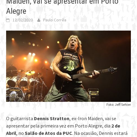
Maiden, vai se apresentar em Porto
Alegre
12/02/2020
Paulo Corrêa
Foto: Jeff Sehier
O guitarrista
Dennis Stratton
, ex-Iron Maiden, vai se
apresentar pela primeira vez em Porto Alegre, dia
2 de
Abril
, no
Salão de Atos da PUC
. Na ocasião, Dennis estará