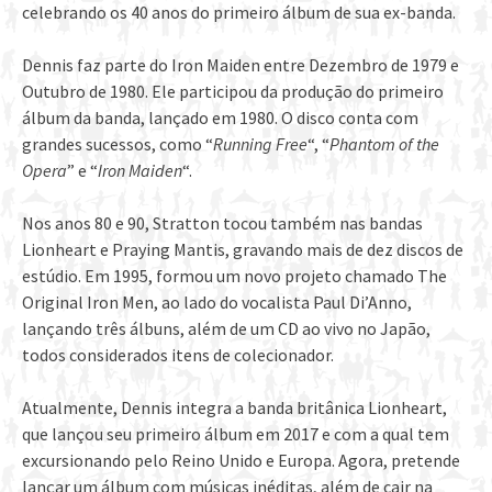
celebrando os 40 anos do primeiro álbum de sua ex-banda.
Dennis faz parte do Iron Maiden entre Dezembro de 1979 e
Outubro de 1980. Ele participou da produção do primeiro
álbum da banda, lançado em 1980. O disco conta com
grandes sucessos, como “
Running Free
“, “
Phantom of the
Opera
” e “
Iron Maiden
“.
Nos anos 80 e 90, Stratton tocou também nas bandas
Lionheart e Praying Mantis, gravando mais de dez discos de
estúdio. Em 1995, formou um novo projeto chamado The
Original Iron Men, ao lado do vocalista Paul Di’Anno,
lançando três álbuns, além de um CD ao vivo no Japão,
todos considerados itens de colecionador.
Atualmente, Dennis integra a banda britânica Lionheart,
que lançou seu primeiro álbum em 2017 e com a qual tem
excursionando pelo Reino Unido e Europa. Agora, pretende
lançar um álbum com músicas inéditas, além de cair na