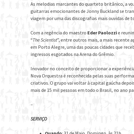
As melodias marcantes do quarteto britânico, a voz
guitarras emocionantes de Jonny Buckland se tran
viagem por uma das discografias mais ouvidas de 
Com a regência do maestro
Eder Paolozzi
e reuni
“
The Scientist
”, entre outros mais, a mais recente 
em Porto Alegre, uma das poucas cidades que re
ingressos esgotados na Arena do Grêmio.
Inovador no conceito de proporcionar a experiênci
Nova Orquestra é reconhecida pelas suas performan
criativos. O grupo vai voltar à capital gaúcha depo
mais de 15 mil pessoas em todo o Brasil, no ano pa
–
SERVIÇO
Quando
: 31 de Maio, Domingo, às 21h