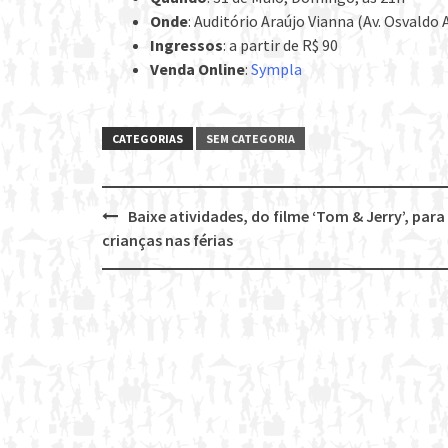
Onde
: Auditório Araújo Vianna (Av. Osvaldo 
Ingressos
: a partir de R$ 90
Venda Online
:
Sympla
CATEGORIAS
SEM CATEGORIA
Baixe atividades, do filme ‘Tom & Jerry’, para
Post
crianças nas férias
navigation