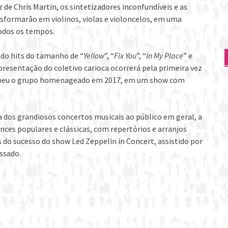
 de Chris Martin, os sintetizadores inconfundíveis e as
sformarão em violinos, violas e violoncelos, em uma
todos os tempos.
ndo hits do tamanho de “
Yellow
”, “
Fix You
”, “
In My Place
” e
apresentação do coletivo carioca ocorrerá pela primeira vez
cebeu o grupo homenageado em 2017, em um show com
a dos grandiosos concertos musicais ao público em geral, a
ces populares e clássicas, com repertórios e arranjos
is do sucesso do show Led Zeppelin in Concert, assistido por
ssado.