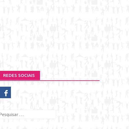
REDES SOCIAIS
esquisar
or: