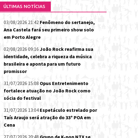
ÚLTIMAS NOTÍCIAS
03/08/2026 21:42
Fenômeno do sertanejo,
Ana Castela fará seu primeiro show solo
em Porto Alegre
02/08/2026 09:16
João Rock reafirma sua
identidade, celebra a riqueza da música
brasileira e aponta para um futuro
promissor
31/07/2026 15:08
Opus Entretenimento
fortalece atuação no João Rock como
sócia do festival
31/07/2026 13:04
Espetáculo estrelado por
Taís Araujo será atração do 33º POA em
Cena
27/07/2026 20:48
Grupo de K-pop NTX se