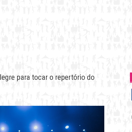
egre para tocar o repertório do
P
p