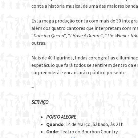
conta a história musical de uma das maiores banda
Esta mega produção conta com mais de 30 integrant
além dos quatro cantores que interpretam com ma
“
Dancing Queen
“, “
I Have A Dream
“, “
The Winner Takes
outras.
Mais de 40 figurinos, lindas coreografias e ilumi
espetáculo que fará todos se sentirem dentro da e
surpreenderá e encantará o público presente.
–
SERVIÇO
PORTO ALEGRE
Quando
: 14 de Março, Sábado, às 21h
Onde
: Teatro do Bourbon Country