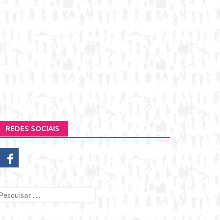
REDES SOCIAIS
esquisar
or: