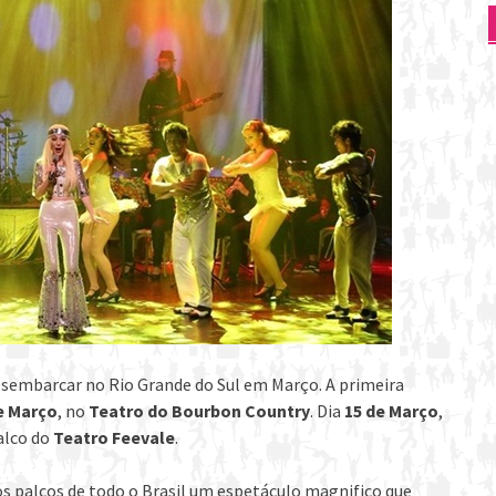
desembarcar no Rio Grande do Sul em Março. A primeira
e Março
, no
Teatro do Bourbon Country
. Dia
15 de Março
,
alco do
Teatro Feevale
.
s palcos de todo o Brasil um espetáculo magnifico que