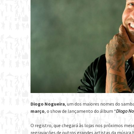
Diogo Nogueira
, um dos maiores nomes do samba,
março
, o show de lançamento do álbum “
Diogo No
O registro, que chegará às lojas nos próximos mese
regravações de outros grandes artistas da música 