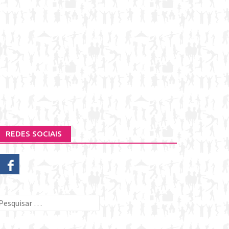
REDES SOCIAIS
esquisar
or: