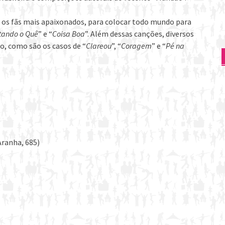
ui os fãs mais apaixonados, para colocar todo mundo para
tando o Quê
” e “
Coisa Boa
”. Além dessas canções, diversos
o, como são os casos de “
Clareou
”, “
Coragem
” e “
Pé na
Aranha, 685)