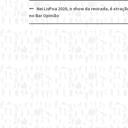
Nei LisPoa 2020, o show da revirada, é atraçã
Post
no Bar Opinião
navigation