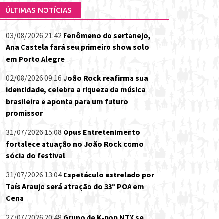
ÚLTIMAS NOTÍCIAS
03/08/2026 21:42
Fenômeno do sertanejo,
Ana Castela fará seu primeiro show solo
em Porto Alegre
02/08/2026 09:16
João Rock reafirma sua
identidade, celebra a riqueza da música
brasileira e aponta para um futuro
promissor
31/07/2026 15:08
Opus Entretenimento
fortalece atuação no João Rock como
sócia do festival
31/07/2026 13:04
Espetáculo estrelado por
Taís Araujo será atração do 33º POA em
Cena
27/07/2026 20:48
Grupo de K-pop NTX se