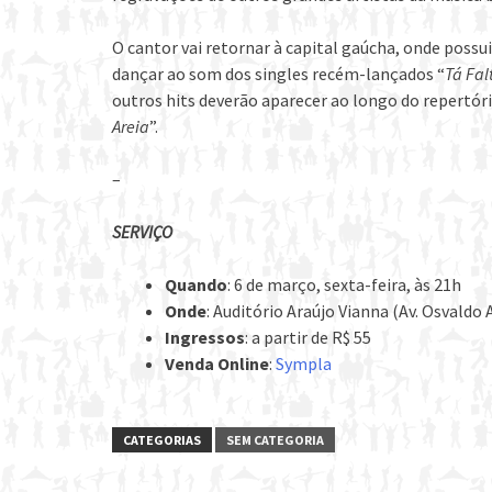
O cantor vai retornar à capital gaúcha, onde poss
dançar ao som dos singles recém-lançados “
Tá Fal
outros hits deverão aparecer ao longo do repertóri
Areia
”.
–
SERVIÇO
Quando
: 6 de março, sexta-feira, às 21h
Onde
: Auditório Araújo Vianna (Av. Osvaldo 
Ingressos
: a partir de R$ 55
Venda Online
:
Sympla
CATEGORIAS
SEM CATEGORIA