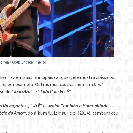
Corrêa / Opus Entretenimento
ker’ fez em suas principais canções, ele mostra clássicos
lele, por exemplo. Outras músicas possuem um
beat
so de “
Tudo Azul
” e “
Tudo Com Você
“.
os Navegantes
“, “
Já É
” e “
Assim Caminha a Humanidade
” —
ócio do Amor
“, do álbum ‘Luiz Maurício’ (2014), também deu