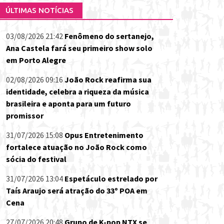
ÚLTIMAS NOTÍCIAS
03/08/2026 21:42
Fenômeno do sertanejo,
Ana Castela fará seu primeiro show solo
em Porto Alegre
02/08/2026 09:16
João Rock reafirma sua
identidade, celebra a riqueza da música
brasileira e aponta para um futuro
promissor
31/07/2026 15:08
Opus Entretenimento
fortalece atuação no João Rock como
sócia do festival
31/07/2026 13:04
Espetáculo estrelado por
Taís Araujo será atração do 33º POA em
Cena
27/07/2026 20:48
Grupo de K-pop NTX se