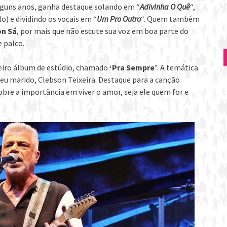
lguns anos, ganha destaque solando em “
Adivinha O Quê
“,
lo) e dividindo os vocais em “
Um Pro Outro
“. Quem também
n Sá
, por mais que não escute sua voz em boa parte do
e palco.
ceiro álbum de estúdio, chamado
‘Pra Sempre’
. A temática
eu marido, Clebson Teixeira. Destaque para a canção
bre a importância em viver o amor, seja ele quem for e