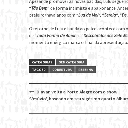
Apesar de promover as novas batidas, Lulu segue r
“
Tão Bem
” de forma intimista e apaixonante. Antes 
praieiro/havaianos com “
Lua de Mel
“, “
Sereia
“, “
De 
O retorno de Lulu e banda ao palco acontece com o 
de “
Toda Forma de Amor
” e “
Descobridor dos Sete M
momento enérgico marca o final da apresentação.
CATEGORIAS
SEM CATEGORIA
TAGGED
COBERTURA
RESENHA
Djavan volta a Porto Alegre com o show
Post
‘Vesúvio’, baseado em seu vigésimo quarto álbu
navigation