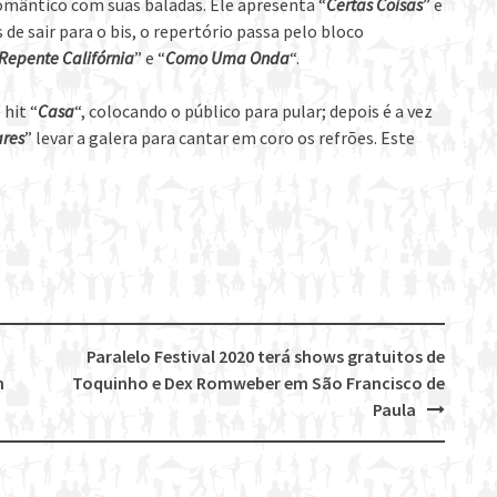
omântico com suas baladas. Ele apresenta “
Certas Coisas
” e
de sair para o bis, o repertório passa pelo bloco
Repente Califórnia
” e “
Como Uma Onda
“.
hit “
Casa
“, colocando o público para pular; depois é a vez
ares
” levar a galera para cantar em coro os refrões. Este
Paralelo Festival 2020 terá shows gratuitos de
m
Toquinho e Dex Romweber em São Francisco de
Paula