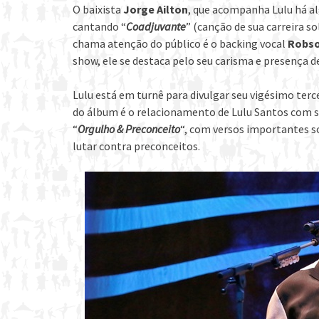
O baixista
Jorge Ailton
, que acompanha Lulu há a
cantando “
Coadjuvante
” (canção de sua carreira so
chama atenção do público é o backing vocal
Robso
show, ele se destaca pelo seu carisma e presença d
Lulu está em turnê para divulgar seu vigésimo ter
do álbum é o relacionamento de Lulu Santos com s
“
Orgulho & Preconceito
“, com versos importantes so
lutar contra preconceitos.