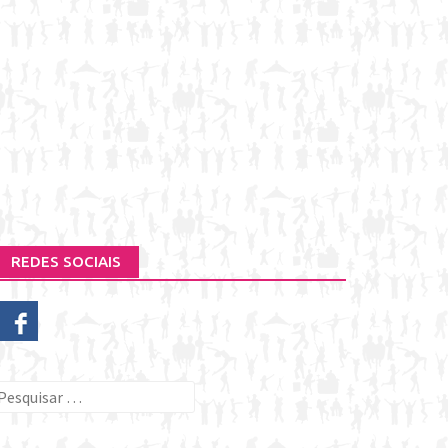
REDES SOCIAIS
esquisar
or: