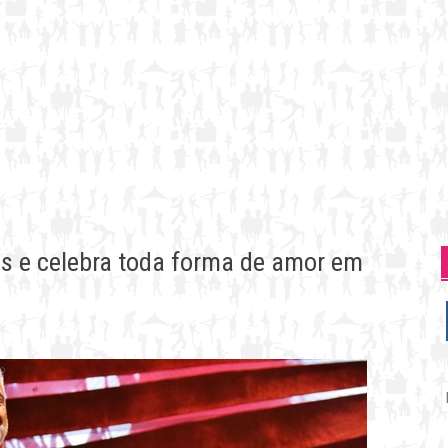
os e celebra toda forma de amor em
P
p